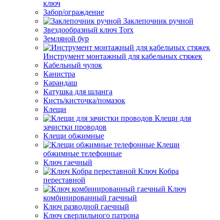
ключ
Забор/ограждение
Заклепочник ручной
Звездообразный ключ Torx
Земляной бур
Инструмент монтажный для кабельных стяжек
Кабельный чулок
Канистра
Карандаш
Катушка для шланга
Кисть/кисточка/помазок
Клещи
Клещи для
зачистки проводов
Клещи обжимные
Клещи
обжимные телефонные
Ключ гаечный
Ключ Кобра
переставной
Ключ
комбинированный гаечный
Ключ разводной гаечный
Ключ сверлильного патрона