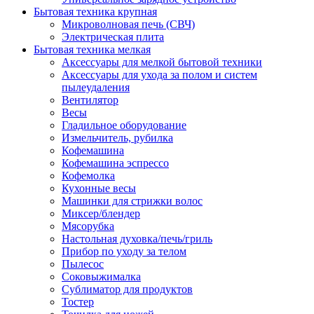
Бытовая техника крупная
Микроволновая печь (СВЧ)
Электрическая плита
Бытовая техника мелкая
Аксессуары для мелкой бытовой техники
Аксессуары для ухода за полом и систем
пылеудаления
Вентилятор
Весы
Гладильное оборудование
Измельчитель, рубилка
Кофемашина
Кофемашина эспрессо
Кофемолка
Кухонные весы
Машинки для стрижки волос
Миксер/блендер
Мясорубка
Настольная духовка/печь/гриль
Прибор по уходу за телом
Пылесос
Соковыжималка
Сублиматор для продуктов
Тостер