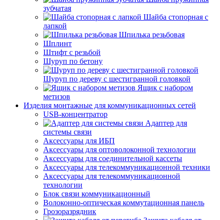
зубчатая
Шайба стопорная с
лапкой
Шпилька резьбовая
Шплинт
Штифт с резьбой
Шуруп по бетону
Шуруп по дереву с шестигранной головкой
Ящик с набором
метизов
Изделия монтажные для коммуникационных сетей
USB-концентратор
Адаптер для
системы связи
Аксессуары для ИБП
Аксессуары для оптоволоконной технологии
Аксессуары для соединительной кассеты
Аксессуары для телекоммуникационной техники
Аксессуары для телекоммуникационной
технологии
Блок связи коммуникационный
Волоконно-оптическая коммутационная панель
Грозоразрядник