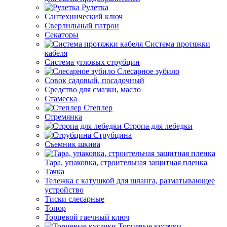
Рулетка
Сантехнический ключ
Сверлильный патрон
Секаторы
Система протяжки
кабеля
Система угловых струбцин
Слесарное зубило
Совок садовый, посадочный
Средство для смазки, масло
Стамеска
Степлер
Стремянка
Стропа для лебедки
Струбцина
Съемник шкива
Тара, упаковка, строительная защитная пленка
Тачка
Тележка с катушкой для шланга, разматывающее
устройство
Тиски слесарные
Топор
Торцевой гаечный ключ
Торцевые кусачки