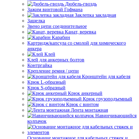
Дюбель-гвоздь
Зажим винтовой Гофмана
Заклепка закладная
Защелка
Звено цепи соединительное
Канат, веревка
Карабин
Картридж/капсула со смолой для химического
анкера
Клей
Клей для анкерных болтов
Контргайка
Крепление ремня / цепи
Кронштейн для кабеля
Крюк L-образный
Крюк S-образный
Крюк анкерный
Крюк грузоподъемный
Крюк с винтом
Лента монтажная
Навинчивающийся
колпачок
Основание монтажное для кабельных стяжек и