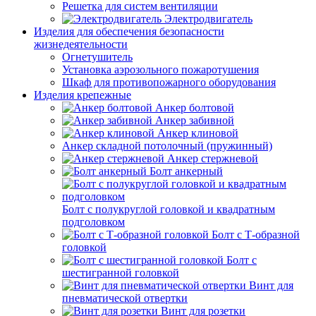
Решетка для систем вентиляции
Электродвигатель
Изделия для обеспечения безопасности
жизнедеятельности
Огнетушитель
Установка аэрозольного пожаротушения
Шкаф для противопожарного оборудования
Изделия крепежные
Анкер болтовой
Анкер забивной
Анкер клиновой
Анкер складной потолочный (пружинный)
Анкер стержневой
Болт анкерный
Болт с полукруглой головкой и квадратным
подголовком
Болт с Т-образной
головкой
Болт с
шестигранной головкой
Винт для
пневматической отвертки
Винт для розетки