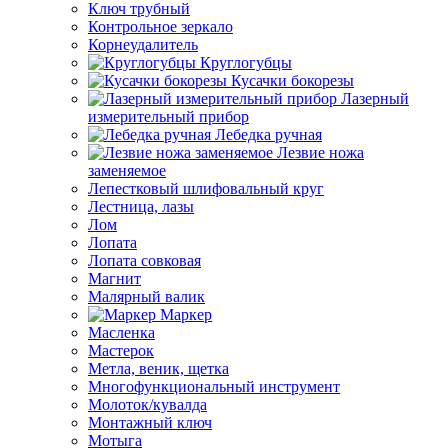
Ключ трубный
Контрольное зеркало
Корнеудалитель
Круглогубцы
Кусачки бокорезы
Лазерный
измерительный прибор
Лебедка ручная
Лезвие ножа
заменяемое
Лепестковый шлифовальный круг
Лестница, лазы
Лом
Лопата
Лопата совковая
Магнит
Малярный валик
Маркер
Масленка
Мастерок
Метла, веник, щетка
Многофункциональный инструмент
Молоток/кувалда
Монтажный ключ
Мотыга