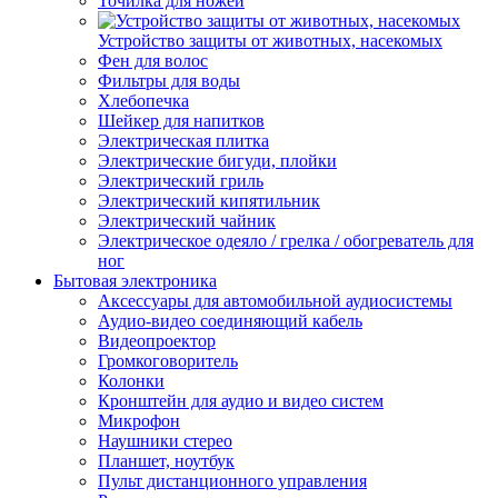
Точилка для ножей
Устройство защиты от животных, насекомых
Фен для волос
Фильтры для воды
Хлебопечка
Шейкер для напитков
Электрическая плитка
Электрические бигуди, плойки
Электрический гриль
Электрический кипятильник
Электрический чайник
Электрическое одеяло / грелка / обогреватель для
ног
Бытовая электроника
Аксессуары для автомобильной аудиосистемы
Аудио-видео соединяющий кабель
Видеопроектор
Громкоговоритель
Колонки
Кронштейн для аудио и видео систем
Микрофон
Наушники стерео
Планшет, ноутбук
Пульт дистанционного управления