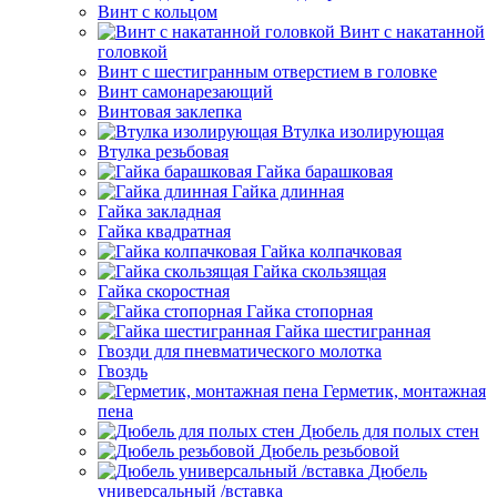
Винт с кольцом
Винт с накатанной
головкой
Винт с шестигранным отверстием в головке
Винт самонарезающий
Винтовая заклепка
Втулка изолирующая
Втулка резьбовая
Гайка барашковая
Гайка длинная
Гайка закладная
Гайка квадратная
Гайка колпачковая
Гайка скользящая
Гайка скоростная
Гайка стопорная
Гайка шестигранная
Гвозди для пневматического молотка
Гвоздь
Герметик, монтажная
пена
Дюбель для полых стен
Дюбель резьбовой
Дюбель
универсальный /вставка