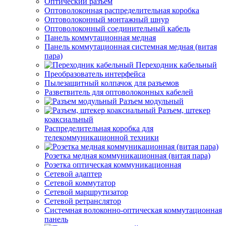
Оптический разъем
Оптоволоконная распределительная коробка
Оптоволоконный монтажный шнур
Оптоволоконный соединительный кабель
Панель коммутационная медная
Панель коммутационная системная медная (витая
пара)
Переходник кабельный
Преобразователь интерфейса
Пылезащитный колпачок для разъемов
Разветвитель для оптоволоконных кабелей
Разъем модульный
Разъем, штекер
коаксиальный
Распределительная коробка для
телекоммуникационной техники
Розетка медная коммуникационная (витая пара)
Розетка оптическая коммуникационная
Сетевой адаптер
Сетевой коммутатор
Сетевой маршрутизатор
Сетевой ретранслятор
Системная волоконно-оптическая коммутационная
панель