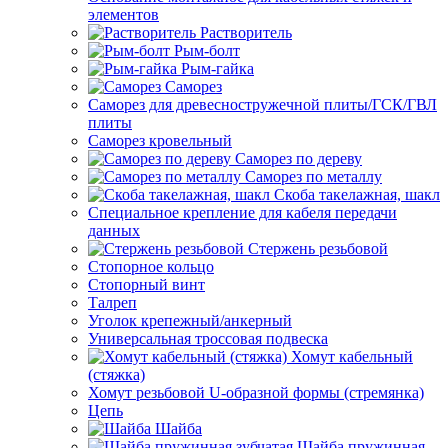
элементов
Растворитель
Рым-болт
Рым-гайка
Саморез
Саморез для древесностружечной плиты/ГСК/ГВЛ
плиты
Саморез кровельный
Саморез по дереву
Саморез по металлу
Скоба такелажная, шакл
Специальное крепление для кабеля передачи
данных
Стержень резьбовой
Стопорное кольцо
Стопорный винт
Талреп
Уголок крепежный/анкерный
Универсальная троссовая подвеска
Хомут кабельный
(стяжка)
Хомут резьбовой U-образной формы (стремянка)
Цепь
Шайба
Шайба пружинная