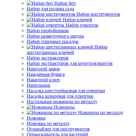
Набор бит
Набор для полива сада
Набор инструментов
Набор ключей
Набор отверток
Набор пробойников
Набор разметочного шнура
Набор торцевых насадок
Набор
шестигранных ключей
Набор экстракторов
Набор экстракторов для шурупов/винтов
Навесной замок
Наждачная бумага
Накидной ключ
Напильник
Насадка крестообразная для отвертки
Насадка шлицевая для отвертки
Настольные ножницы по металлу
Ножницы
Ножницы по металлу
Ножовка
Ножовка по металлу
Огранайзер для инструментов
Опрыскиватель для растений