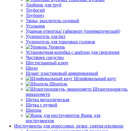
Тройник для труб
Трубогиб
Труборез
Тяпка, рыхлитель садовый
Угольник
Ударная отвертка/ гайковерт (пневматический)
Удлинитель для бит
Удлинитель для торцовых головок
Уровень
Установочная коробка с шаблон для сверления
Чистящее средство
Шестигранный ключ
Шило
Шланг пластиковый армированный
Шлифовальный круг
Шпатель
Штангенциркуль,
микроометр
Щетка металлическая
Щетка с ручкой
Щипцы
Ящик для
инструментов
Инструменты для опрессовки, резки, снятия изоляции