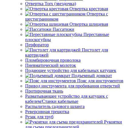
Отвертка Torx (звездочка)
Отвертка крестовая
Отвертка с
шестигранником
Отвертка шлицевая
Пассатижи
Переставные
плоскогубцы
Перфоратор
Пистолет для
картриджей
Пломбировочная проволока
Пневматический молоток
Подающее устройство для кабельных катушек
Подъемный домкрат
Пояс для инструментов
Привод инструмента для пробивания отверстий
Протирочная ткань
Разматывающее устройство для катушек с
кабелем/Станки кабельные
Распылитель садового шланга
Реверсивная трещотка
Резак для труб
Рукоятки
для съема предохранителей