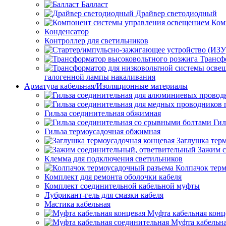
Балласт
Драйвер светодиодный
Ком
Конденсатор
Контроллер для светильников
Трансф
галогенной лампы накаливания
Арматура кабельная/Изоляционные материалы
Гильза соединительная обжимная
Гил
Гильза термоусадочная обжимная
Заглушка тер
Зажим с
Клемма для подключения светильников
Колпачок тер
Комплект для ремонта оболочки кабеля
Комплект соединительной кабельной муфты
Лубрикант-гель для смазки кабеля
Мастика кабельная
Муфта кабельная конц
Муфта кабельна