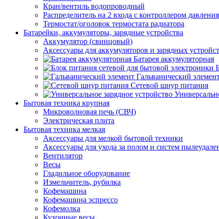
Кран/вентиль водопроводный
Распределитель на 2 входа с контроллером давления
Термостат/оголовок термостата радиатора
Батарейки, аккумуляторы, зарядные устройства
Аккумулятор (свинцовый)
Аксессуары для аккумуляторов и зарядных устройс
Батарея аккумуляторная
Гальванический элемен
Сетевой шнур питания
Универсально
Бытовая техника крупная
Микроволновая печь (СВЧ)
Электрическая плита
Бытовая техника мелкая
Аксессуары для мелкой бытовой техники
Аксессуары для ухода за полом и систем пылеудале
Вентилятор
Весы
Гладильное оборудование
Измельчитель, рубилка
Кофемашина
Кофемашина эспрессо
Кофемолка
Кухонные весы