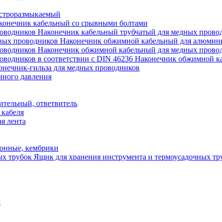
строразмыкаемый
конечник кабельный со срывными болтами
Наконечник кабельный трубчатый для медных прово
Наконечник обжимной кабельный для алюмин
Наконечник обжимной кабельный для медных прово
Наконечник обжимной ка
онечник-гильза для медных проводников
нного давления
ительный, ответвитель
 кабеля
я лента
онные, кембрики
Ящик для хранения инструмента и термоусадочных тр
м