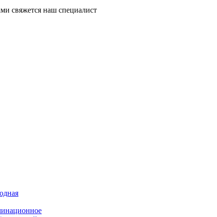
ми свяжется наш специалист
иодная
минационное