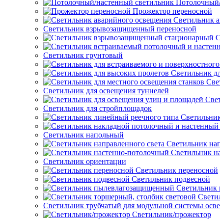
Потолочный/
Прожектор переносной
Светильник а
Светильник взрывозащищенный переносной
С
Светильник грунтовый
Светильник д
Све
Светильник для освещения туннелей
Све
Светильник для стройплощадок
Светильник
Светильник напольный
Светильник нап
Светильник н
Светильник ориентации
Светильник переносной
Светильник подвесной
Светильник
Свети
Светильник трубчатый для модульной системы осв
Светильник/прожектор