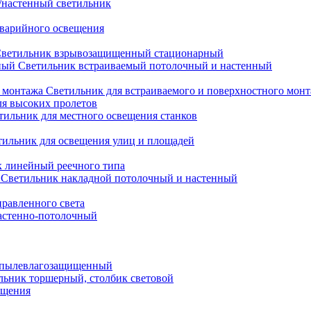
настенный светильник
варийного освещения
ветильник взрывозащищенный стационарный
Светильник встраиваемый потолочный и настенный
Светильник для встраиваемого и поверхностного мон
ля высоких пролетов
тильник для местного освещения станков
тильник для освещения улиц и площадей
 линейный реечного типа
Светильник накладной потолочный и настенный
равленного света
астенно-потолочный
 пылевлагозащищенный
льник торшерный, столбик световой
ещения