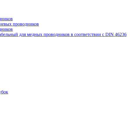
дников
иевых проводников
дников
бельный для медных проводников в соответствии с DIN 46236
убок