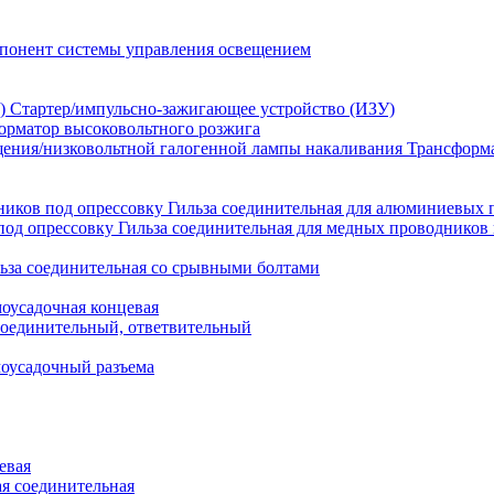
понент системы управления освещением
Стартер/импульсно-зажигающее устройство (ИЗУ)
орматор высоковольтного розжига
Трансформа
Гильза соединительная для алюминиевых 
Гильза соединительная для медных проводников 
ьза соединительная со срывными болтами
моусадочная концевая
оединительный, ответвительный
моусадочный разъема
евая
я соединительная