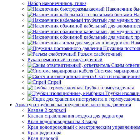
Набор наконечников, гильз
Наконечник бы
На
Нак
Пружина постоя
Разъем слаботочный
Рукав ремонтный термоусадочный
Сжим ответв
Система маркировки
Скотч и изоляционна
Спрей
Трубка термоусадочная
Трубки изоляци
Арматура трубная, распределение, контроль давления
Клапан 2-ходовой
Клапан стравливания воздуха для радиатора
Кран водопроводный на 3 входа
Кран водопроводный с электрическим управление
Кран радиатора
Кран шаровой