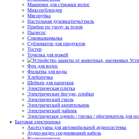
Машинки для стрижки волос
Миксер/блендер
Мясорубка
Настольная духовка/печь/гриль
Прибор по уходу за телом
Пылесос
Соковыжималка
Сублиматор для продуктов
Тостер
Точилка для ножей
Уст
Фен для волос
Фильтры для воды
Хлебопечка
Шейкер для напитков
Электрическая плитка
Электрические бигуди, плойки
Электрический гриль
Электрический кипятильник
Электрический чайник
Электрическое одеяло / грелка / обогреватель для но
Бытовая электроника
Аксессуары для автомобильной аудиосистемы
Аудио-видео соединяющий кабель
Видеопроектор