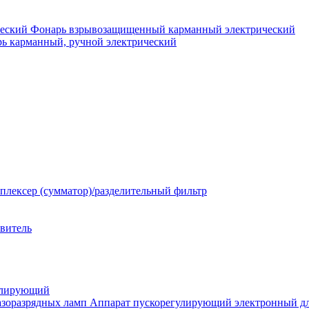
Фонарь взрывозащищенный карманный электрический
ь карманный, ручной электрический
плексер (сумматор)/разделительный фильтр
твитель
улирующий
Аппарат пускорегулирующий электронный дл