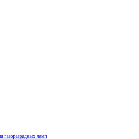
я газоразрядных ламп