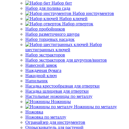
Набор бит
Набор для полива сада
Набор инструментов
Набор ключей
Набор отверток
Набор пробойников
Набор разметочного шнура
Набор торцевых насадок
Набор
шестигранных ключей
Набор экстракторов
Набор экстракторов для шурупов/винтов
Навесной замок
Наждачная бумага
Накидной ключ
Напильник
Насадка крестообразная для отвертки
Насадка шлицевая для отвертки
Настольные ножницы по металлу
Ножницы
Ножницы по металлу
Ножовка
Ножовка по металлу
Огранайзер для инструментов
Опрыскиватель для растений