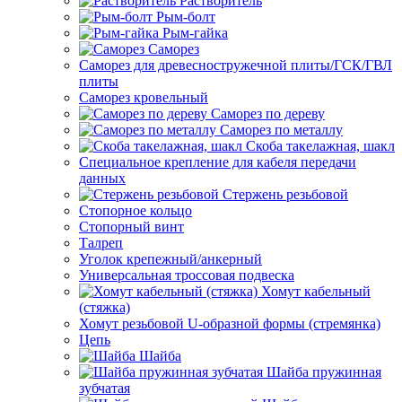
Растворитель
Рым-болт
Рым-гайка
Саморез
Саморез для древесностружечной плиты/ГСК/ГВЛ
плиты
Саморез кровельный
Саморез по дереву
Саморез по металлу
Скоба такелажная, шакл
Специальное крепление для кабеля передачи
данных
Стержень резьбовой
Стопорное кольцо
Стопорный винт
Талреп
Уголок крепежный/анкерный
Универсальная троссовая подвеска
Хомут кабельный
(стяжка)
Хомут резьбовой U-образной формы (стремянка)
Цепь
Шайба
Шайба пружинная
зубчатая