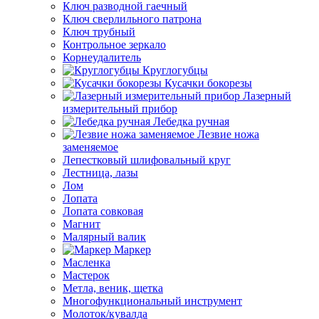
Ключ разводной гаечный
Ключ сверлильного патрона
Ключ трубный
Контрольное зеркало
Корнеудалитель
Круглогубцы
Кусачки бокорезы
Лазерный
измерительный прибор
Лебедка ручная
Лезвие ножа
заменяемое
Лепестковый шлифовальный круг
Лестница, лазы
Лом
Лопата
Лопата совковая
Магнит
Малярный валик
Маркер
Масленка
Мастерок
Метла, веник, щетка
Многофункциональный инструмент
Молоток/кувалда