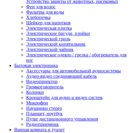
Устройство защиты от животных, насекомых
Фен для волос
Фильтры для воды
Хлебопечка
Шейкер для напитков
Электрическая плитка
Электрические бигуди, плойки
Электрический гриль
Электрический кипятильник
Электрический чайник
Электрическое одеяло / грелка / обогреватель для
ног
Бытовая электроника
Аксессуары для автомобильной аудиосистемы
Аудио-видео соединяющий кабель
Видеопроектор
Громкоговоритель
Колонки
Кронштейн для аудио и видео систем
Микрофон
Наушники стерео
Планшет, ноутбук
Пульт дистанционного управления
Радиоприемник
Ванная комната и туалет