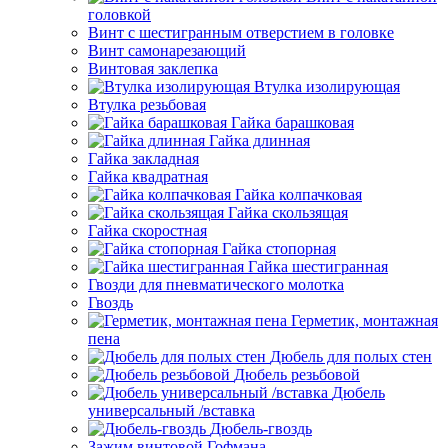
головкой
Винт с шестигранным отверстием в головке
Винт самонарезающий
Винтовая заклепка
Втулка изолирующая
Втулка резьбовая
Гайка барашковая
Гайка длинная
Гайка закладная
Гайка квадратная
Гайка колпачковая
Гайка скользящая
Гайка скоростная
Гайка стопорная
Гайка шестигранная
Гвозди для пневматического молотка
Гвоздь
Герметик, монтажная
пена
Дюбель для полых стен
Дюбель резьбовой
Дюбель
универсальный /вставка
Дюбель-гвоздь
Зажим винтовой Гофмана