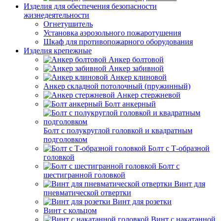
Изделия для обеспечения безопасности
жизнедеятельности
Огнетушитель
Установка аэрозольного пожаротушения
Шкаф для противопожарного оборудования
Изделия крепежные
Анкер болтовой
Анкер забивной
Анкер клиновой
Анкер складной потолочный (пружинный)
Анкер стержневой
Болт анкерный
Болт с полукруглой головкой и квадратным
подголовком
Болт с Т-образной
головкой
Болт с
шестигранной головкой
Винт для
пневматической отвертки
Винт для розетки
Винт с кольцом
Винт с накатанной