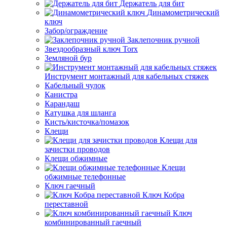
Держатель для бит
Динамометрический
ключ
Забор/ограждение
Заклепочник ручной
Звездообразный ключ Torx
Земляной бур
Инструмент монтажный для кабельных стяжек
Кабельный чулок
Канистра
Карандаш
Катушка для шланга
Кисть/кисточка/помазок
Клещи
Клещи для
зачистки проводов
Клещи обжимные
Клещи
обжимные телефонные
Ключ гаечный
Ключ Кобра
переставной
Ключ
комбинированный гаечный