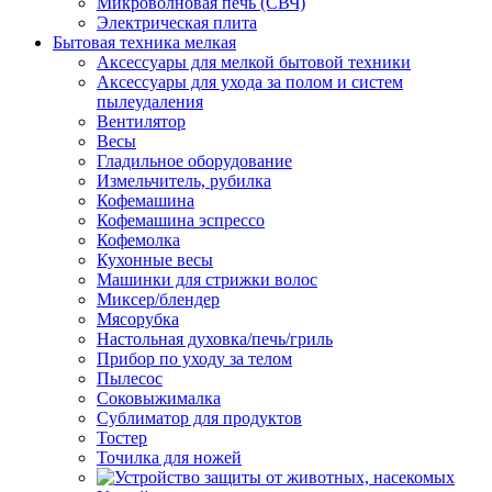
Микроволновая печь (СВЧ)
Электрическая плита
Бытовая техника мелкая
Аксессуары для мелкой бытовой техники
Аксессуары для ухода за полом и систем
пылеудаления
Вентилятор
Весы
Гладильное оборудование
Измельчитель, рубилка
Кофемашина
Кофемашина эспрессо
Кофемолка
Кухонные весы
Машинки для стрижки волос
Миксер/блендер
Мясорубка
Настольная духовка/печь/гриль
Прибор по уходу за телом
Пылесос
Соковыжималка
Сублиматор для продуктов
Тостер
Точилка для ножей