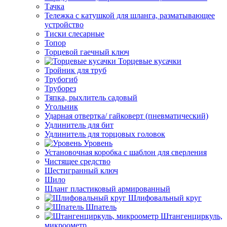
Тачка
Тележка с катушкой для шланга, разматывающее
устройство
Тиски слесарные
Топор
Торцевой гаечный ключ
Торцевые кусачки
Тройник для труб
Трубогиб
Труборез
Тяпка, рыхлитель садовый
Угольник
Ударная отвертка/ гайковерт (пневматический)
Удлинитель для бит
Удлинитель для торцовых головок
Уровень
Установочная коробка с шаблон для сверления
Чистящее средство
Шестигранный ключ
Шило
Шланг пластиковый армированный
Шлифовальный круг
Шпатель
Штангенциркуль,
микроометр