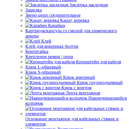
Заклепка закладная
Защелка
Звено цепи соединительное
Канат, веревка
Карабин
Картридж/капсула со смолой для химического
анкера
Клей
Клей для анкерных болтов
Контргайка
Крепление ремня / цепи
Кронштейн для кабеля
Крюк L-образный
Крюк S-образный
Крюк анкерный
Крюк грузоподъемный
Крюк с винтом
Лента монтажная
Навинчивающийся
колпачок
Основание монтажное для кабельных стяжек и
элементов