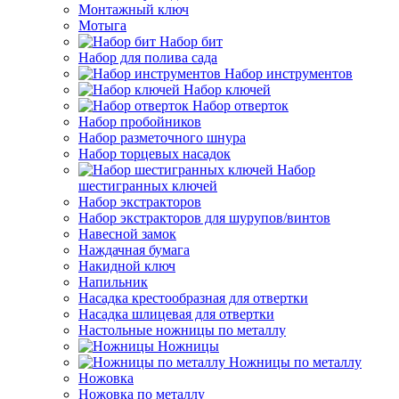
Монтажный ключ
Мотыга
Набор бит
Набор для полива сада
Набор инструментов
Набор ключей
Набор отверток
Набор пробойников
Набор разметочного шнура
Набор торцевых насадок
Набор
шестигранных ключей
Набор экстракторов
Набор экстракторов для шурупов/винтов
Навесной замок
Наждачная бумага
Накидной ключ
Напильник
Насадка крестообразная для отвертки
Насадка шлицевая для отвертки
Настольные ножницы по металлу
Ножницы
Ножницы по металлу
Ножовка
Ножовка по металлу