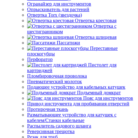
Огранайзер для инструментов
Опрыскиватель для растений
Отвертка Torx (звездочка)
Отвертка крестовая
Отвертка с
шестигранником
Отвертка шлицевая
Пассатижи
Переставные
плоскогубцы
Перфоратор
Пистолет для
картриджей
Пломбировочная проволока
Пневматический молоток
Подающее устройство для кабельных катушек
Подъемный домкрат
Пояс для инструментов
Привод инструмента для пробивания отверстий
Протирочная ткань
Разматывающее устройство для катушек с
кабелем/Станки кабельные
Распылитель садового шланга
Реверсивная трещотка
Резак для труб