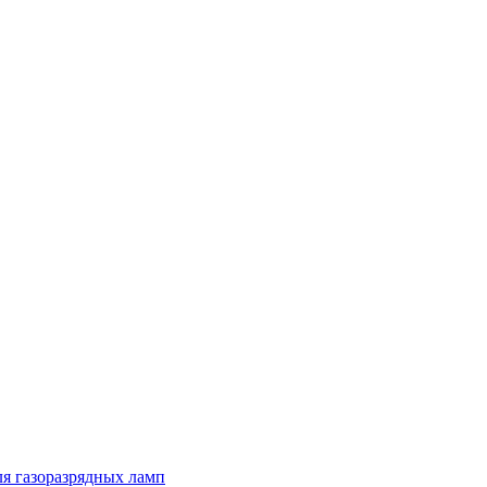
я газоразрядных ламп