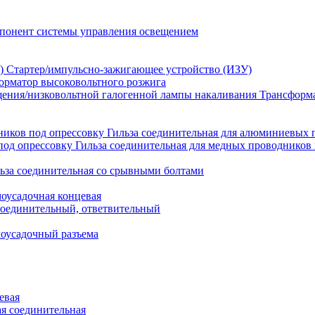
понент системы управления освещением
Стартер/импульсно-зажигающее устройство (ИЗУ)
орматор высоковольтного розжига
Трансформа
Гильза соединительная для алюминиевых 
Гильза соединительная для медных проводников 
ьза соединительная со срывными болтами
моусадочная концевая
оединительный, ответвительный
моусадочный разъема
евая
я соединительная