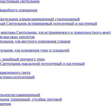
настенный светильник
варийного освещения
ветильник взрывозащищенный стационарный
Светильник встраиваемый потолочный и настенный
Светильник для встраиваемого и поверхностного мон
ля высоких пролетов
тильник для местного освещения станков
тильник для освещения улиц и площадей
 линейный реечного типа
Светильник накладной потолочный и настенный
равленного света
астенно-потолочный
 пылевлагозащищенный
льник торшерный, столбик световой
ещения