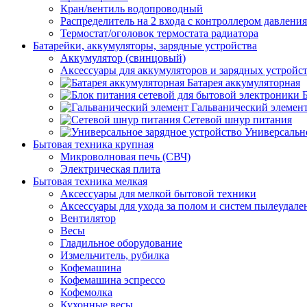
Кран/вентиль водопроводный
Распределитель на 2 входа с контроллером давления
Термостат/оголовок термостата радиатора
Батарейки, аккумуляторы, зарядные устройства
Аккумулятор (свинцовый)
Аксессуары для аккумуляторов и зарядных устройс
Батарея аккумуляторная
Гальванический элемен
Сетевой шнур питания
Универсально
Бытовая техника крупная
Микроволновая печь (СВЧ)
Электрическая плита
Бытовая техника мелкая
Аксессуары для мелкой бытовой техники
Аксессуары для ухода за полом и систем пылеудале
Вентилятор
Весы
Гладильное оборудование
Измельчитель, рубилка
Кофемашина
Кофемашина эспрессо
Кофемолка
Кухонные весы