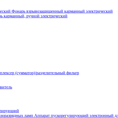
Фонарь взрывозащищенный карманный электрический
ь карманный, ручной электрический
плексер (сумматор)/разделительный фильтр
твитель
улирующий
Аппарат пускорегулирующий электронный дл