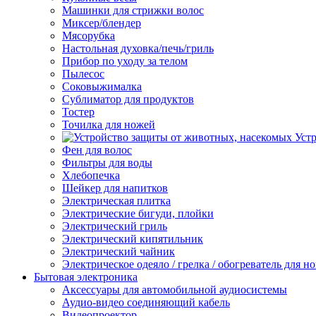
Машинки для стрижки волос
Миксер/блендер
Мясорубка
Настольная духовка/печь/гриль
Прибор по уходу за телом
Пылесос
Соковыжималка
Сублиматор для продуктов
Тостер
Точилка для ножей
Уст
Фен для волос
Фильтры для воды
Хлебопечка
Шейкер для напитков
Электрическая плитка
Электрические бигуди, плойки
Электрический гриль
Электрический кипятильник
Электрический чайник
Электрическое одеяло / грелка / обогреватель для но
Бытовая электроника
Аксессуары для автомобильной аудиосистемы
Аудио-видео соединяющий кабель
Видеопроектор