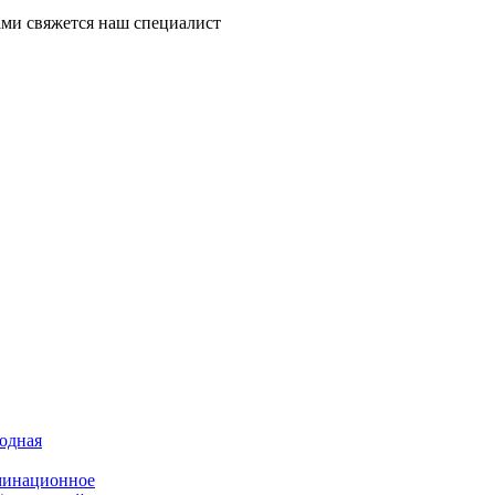
ми свяжется наш специалист
иодная
минационное