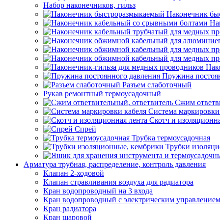
Набор наконечников, гильз
Наконечник бы
На
Нак
Пружина постоя
Разъем слаботочный
Рукав ремонтный термоусадочный
Сжим ответв
Система маркировки
Скотч и изоляционна
Спрей
Трубка термоусадочная
Трубки изоляци
Арматура трубная, распределение, контроль давления
Клапан 2-ходовой
Клапан стравливания воздуха для радиатора
Кран водопроводный на 3 входа
Кран водопроводный с электрическим управление
Кран радиатора
Кран шаровой