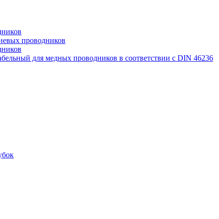
дников
иевых проводников
дников
бельный для медных проводников в соответствии с DIN 46236
убок