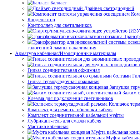
Балласт
Драйвер светодиодный
Ком
Конденсатор
Контроллер для светильников
Трансф
галогенной лампы накаливания
Арматура кабельная/Изоляционные материалы
Гильза соединительная обжимная
Гил
Гильза термоусадочная обжимная
Заглушка тер
Зажим с
Клемма для подключения светильников
Колпачок тер
Комплект для ремонта оболочки кабеля
Комплект соединительной кабельной муфты
Лубрикант-гель для смазки кабеля
Мастика кабельная
Муфта кабельная конц
Муфта кабельна