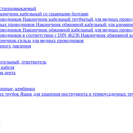
строразмыкаемый
конечник кабельный со срывными болтами
Наконечник кабельный трубчатый для медных прово
Наконечник обжимной кабельный для алюмин
Наконечник обжимной кабельный для медных прово
Наконечник обжимной ка
онечник-гильза для медных проводников
нного давления
ительный, ответвитель
 кабеля
я лента
онные, кембрики
Ящик для хранения инструмента и термоусадочных тр
м