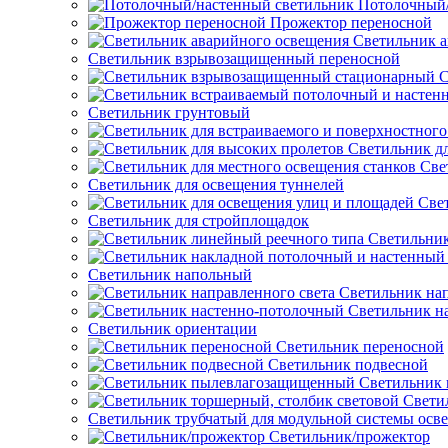
Потолочный/
Прожектор переносной
Светильник а
Светильник взрывозащищенный переносной
С
Светильник грунтовый
Светильник д
Све
Светильник для освещения туннелей
Све
Светильник для стройплощадок
Светильник
Светильник напольный
Светильник нап
Светильник н
Светильник ориентации
Светильник переносной
Светильник подвесной
Светильник
Свети
Светильник трубчатый для модульной системы осв
Светильник/прожектор