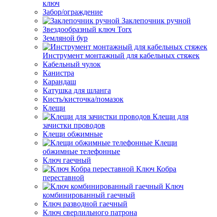
ключ
Забор/ограждение
Заклепочник ручной
Звездообразный ключ Torx
Земляной бур
Инструмент монтажный для кабельных стяжек
Кабельный чулок
Канистра
Карандаш
Катушка для шланга
Кисть/кисточка/помазок
Клещи
Клещи для
зачистки проводов
Клещи обжимные
Клещи
обжимные телефонные
Ключ гаечный
Ключ Кобра
переставной
Ключ
комбинированный гаечный
Ключ разводной гаечный
Ключ сверлильного патрона