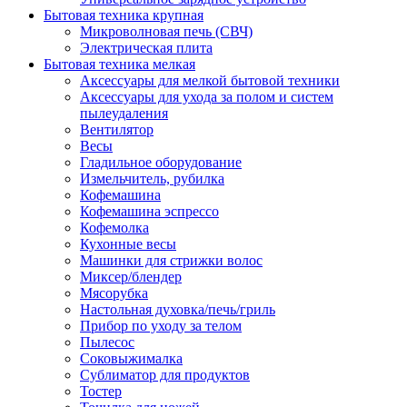
Бытовая техника крупная
Микроволновая печь (СВЧ)
Электрическая плита
Бытовая техника мелкая
Аксессуары для мелкой бытовой техники
Аксессуары для ухода за полом и систем
пылеудаления
Вентилятор
Весы
Гладильное оборудование
Измельчитель, рубилка
Кофемашина
Кофемашина эспрессо
Кофемолка
Кухонные весы
Машинки для стрижки волос
Миксер/блендер
Мясорубка
Настольная духовка/печь/гриль
Прибор по уходу за телом
Пылесос
Соковыжималка
Сублиматор для продуктов
Тостер