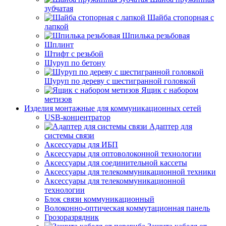
зубчатая
Шайба стопорная с
лапкой
Шпилька резьбовая
Шплинт
Штифт с резьбой
Шуруп по бетону
Шуруп по дереву с шестигранной головкой
Ящик с набором
метизов
Изделия монтажные для коммуникационных сетей
USB-концентратор
Адаптер для
системы связи
Аксессуары для ИБП
Аксессуары для оптоволоконной технологии
Аксессуары для соединительной кассеты
Аксессуары для телекоммуникационной техники
Аксессуары для телекоммуникационной
технологии
Блок связи коммуникационный
Волоконно-оптическая коммутационная панель
Грозоразрядник