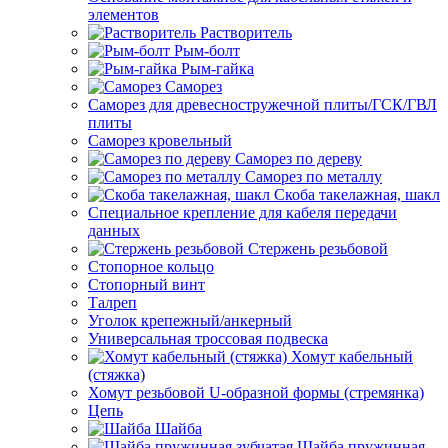
элементов
Растворитель
Рым-болт
Рым-гайка
Саморез
Саморез для древесностружечной плиты/ГСК/ГВЛ
плиты
Саморез кровельный
Саморез по дереву
Саморез по металлу
Скоба такелажная, шакл
Специальное крепление для кабеля передачи
данных
Стержень резьбовой
Стопорное кольцо
Стопорный винт
Талреп
Уголок крепежный/анкерный
Универсальная троссовая подвеска
Хомут кабельный
(стяжка)
Хомут резьбовой U-образной формы (стремянка)
Цепь
Шайба
Шайба пружинная