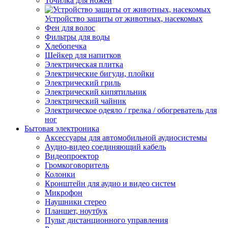
Точилка для ножей
Устройство защиты от животных, насекомых
Фен для волос
Фильтры для воды
Хлебопечка
Шейкер для напитков
Электрическая плитка
Электрические бигуди, плойки
Электрический гриль
Электрический кипятильник
Электрический чайник
Электрическое одеяло / грелка / обогреватель для
ног
Бытовая электроника
Аксессуары для автомобильной аудиосистемы
Аудио-видео соединяющий кабель
Видеопроектор
Громкоговоритель
Колонки
Кронштейн для аудио и видео систем
Микрофон
Наушники стерео
Планшет, ноутбук
Пульт дистанционного управления