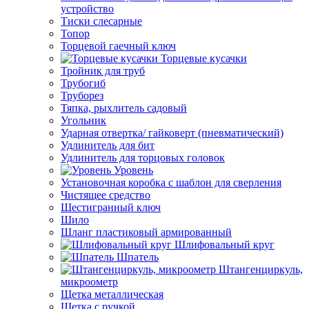
устройство
Тиски слесарные
Топор
Торцевой гаечный ключ
Торцевые кусачки
Тройник для труб
Трубогиб
Труборез
Тяпка, рыхлитель садовый
Угольник
Ударная отвертка/ гайковерт (пневматический)
Удлинитель для бит
Удлинитель для торцовых головок
Уровень
Установочная коробка с шаблон для сверления
Чистящее средство
Шестигранный ключ
Шило
Шланг пластиковый армированный
Шлифовальный круг
Шпатель
Штангенциркуль,
микроометр
Щетка металлическая
Щетка с ручкой