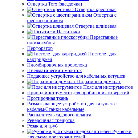
Отвертка Torx (звездочка)
Отвертка крестовая
Отвертка с
шестигранником
Отвертка шлицевая
Пассатижи
Переставные
плоскогубцы
Перфоратор
Пистолет для
картриджей
Пломбировочная проволока
Пневматический молоток
Подающее устройство для кабельных катушек
Подъемный домкрат
Пояс для инструментов
Привод инструмента для пробивания отверстий
Протирочная ткань
Разматывающее устройство для катушек с
кабелем/Станки кабельные
Распылитель садового шланга
Реверсивная трещотка
Резак для труб
Рукоятки
для съема предохранителей