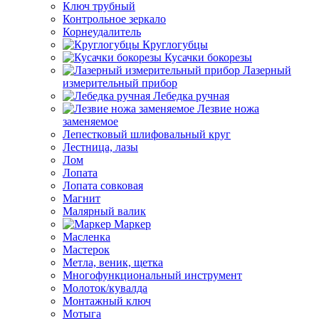
Ключ трубный
Контрольное зеркало
Корнеудалитель
Круглогубцы
Кусачки бокорезы
Лазерный
измерительный прибор
Лебедка ручная
Лезвие ножа
заменяемое
Лепестковый шлифовальный круг
Лестница, лазы
Лом
Лопата
Лопата совковая
Магнит
Малярный валик
Маркер
Масленка
Мастерок
Метла, веник, щетка
Многофункциональный инструмент
Молоток/кувалда
Монтажный ключ
Мотыга