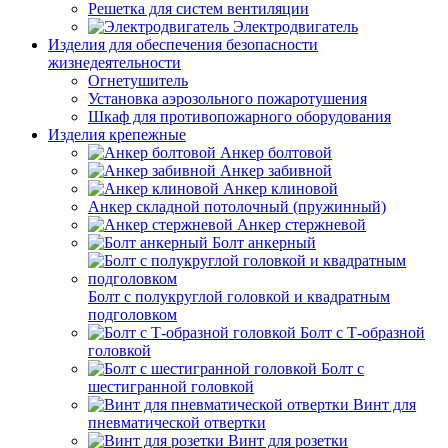
Решетка для систем вентиляции
Электродвигатель
Изделия для обеспечения безопасности
жизнедеятельности
Огнетушитель
Установка аэрозольного пожаротушения
Шкаф для противопожарного оборудования
Изделия крепежные
Анкер болтовой
Анкер забивной
Анкер клиновой
Анкер складной потолочный (пружинный)
Анкер стержневой
Болт анкерный
Болт с полукруглой головкой и квадратным
подголовком
Болт с Т-образной
головкой
Болт с
шестигранной головкой
Винт для
пневматической отвертки
Винт для розетки