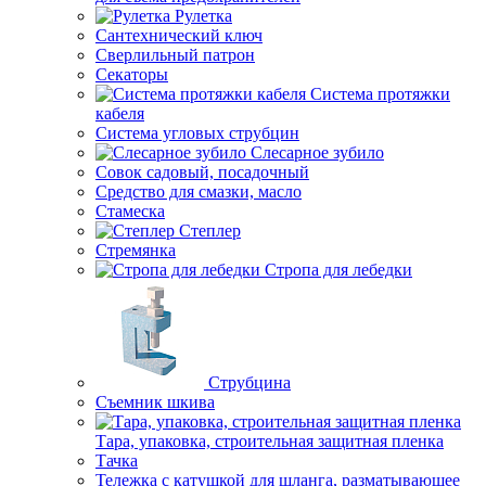
Рулетка
Сантехнический ключ
Сверлильный патрон
Секаторы
Система протяжки
кабеля
Система угловых струбцин
Слесарное зубило
Совок садовый, посадочный
Средство для смазки, масло
Стамеска
Степлер
Стремянка
Стропа для лебедки
Струбцина
Съемник шкива
Тара, упаковка, строительная защитная пленка
Тачка
Тележка с катушкой для шланга, разматывающее