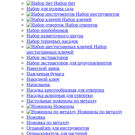
Набор бит
Набор для полива сада
Набор инструментов
Набор ключей
Набор отверток
Набор пробойников
Набор разметочного шнура
Набор торцевых насадок
Набор
шестигранных ключей
Набор экстракторов
Набор экстракторов для шурупов/винтов
Навесной замок
Наждачная бумага
Накидной ключ
Напильник
Насадка крестообразная для отвертки
Насадка шлицевая для отвертки
Настольные ножницы по металлу
Ножницы
Ножницы по металлу
Ножовка
Ножовка по металлу
Огранайзер для инструментов
Опрыскиватель для растений