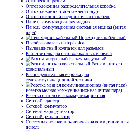
Оптический разъем
Оптоволоконная распределительная коробка
Оптоволоконный монтажный шнур
Оптоволоконный соединительный кабель
Панель коммутационная медная
Панель коммутационная системная медная (витая
пара)
Переходник кабельный
Преобразователь интерфейса
Пылезащитный колпачок для разъемов
Разветвитель для оптоволоконных кабелей
Разъем модульный
Разъем, штекер
коаксиальный
Распределительная коробка для
телекоммуникационной техники
Розетка медная коммуникационная (витая пара)
Розетка оптическая коммуникационная
Сетевой адаптер
Сетевой коммутатор
Сетевой маршрутизатор
Сетевой ретранслятор
Системная волоконно-оптическая коммутационная
панель