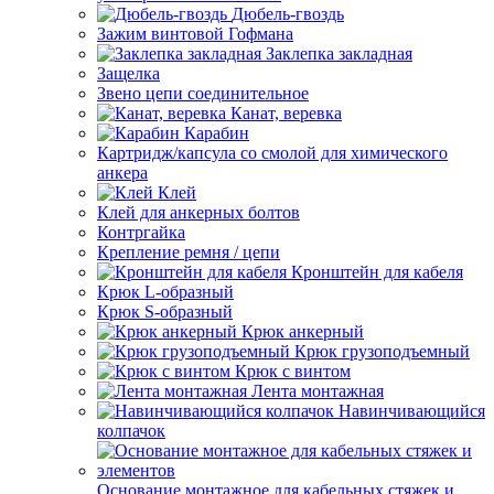
Дюбель-гвоздь
Зажим винтовой Гофмана
Заклепка закладная
Защелка
Звено цепи соединительное
Канат, веревка
Карабин
Картридж/капсула со смолой для химического
анкера
Клей
Клей для анкерных болтов
Контргайка
Крепление ремня / цепи
Кронштейн для кабеля
Крюк L-образный
Крюк S-образный
Крюк анкерный
Крюк грузоподъемный
Крюк с винтом
Лента монтажная
Навинчивающийся
колпачок
Основание монтажное для кабельных стяжек и