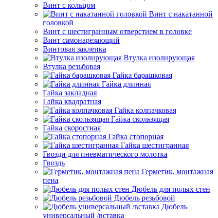
Винт с кольцом
Винт с накатанной
головкой
Винт с шестигранным отверстием в головке
Винт самонарезающий
Винтовая заклепка
Втулка изолирующая
Втулка резьбовая
Гайка барашковая
Гайка длинная
Гайка закладная
Гайка квадратная
Гайка колпачковая
Гайка скользящая
Гайка скоростная
Гайка стопорная
Гайка шестигранная
Гвозди для пневматического молотка
Гвоздь
Герметик, монтажная
пена
Дюбель для полых стен
Дюбель резьбовой
Дюбель
универсальный /вставка