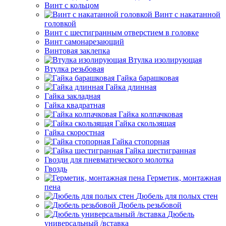
Винт с кольцом
Винт с накатанной
головкой
Винт с шестигранным отверстием в головке
Винт самонарезающий
Винтовая заклепка
Втулка изолирующая
Втулка резьбовая
Гайка барашковая
Гайка длинная
Гайка закладная
Гайка квадратная
Гайка колпачковая
Гайка скользящая
Гайка скоростная
Гайка стопорная
Гайка шестигранная
Гвозди для пневматического молотка
Гвоздь
Герметик, монтажная
пена
Дюбель для полых стен
Дюбель резьбовой
Дюбель
универсальный /вставка