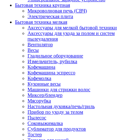
Бытовая техника крупная
Микроволновая печь (СВЧ)
Электрическая плита
Бытовая техника мелкая
Аксессуары для мелкой бытовой техники
Аксессуары для ухода за полом и систем
пылеудаления
Вентилятор
Весы
Гладильное оборудование
Измельчитель, рубилка
Кофемашина
Кофемашина эспрессо
Кофемолка
Кухонные весы
Машинки для стрижки волос
Миксер/блендер
Мясорубка
Настольная духовка/печь/гриль
Прибор по уходу за телом
Пылесос
Соковыжималка
Сублиматор для продуктов
Тостер