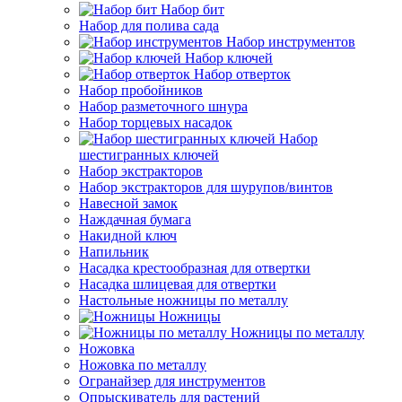
Набор бит
Набор для полива сада
Набор инструментов
Набор ключей
Набор отверток
Набор пробойников
Набор разметочного шнура
Набор торцевых насадок
Набор
шестигранных ключей
Набор экстракторов
Набор экстракторов для шурупов/винтов
Навесной замок
Наждачная бумага
Накидной ключ
Напильник
Насадка крестообразная для отвертки
Насадка шлицевая для отвертки
Настольные ножницы по металлу
Ножницы
Ножницы по металлу
Ножовка
Ножовка по металлу
Огранайзер для инструментов
Опрыскиватель для растений