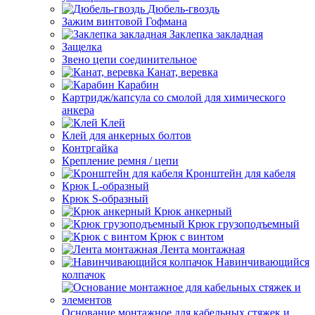
Дюбель-гвоздь
Зажим винтовой Гофмана
Заклепка закладная
Защелка
Звено цепи соединительное
Канат, веревка
Карабин
Картридж/капсула со смолой для химического
анкера
Клей
Клей для анкерных болтов
Контргайка
Крепление ремня / цепи
Кронштейн для кабеля
Крюк L-образный
Крюк S-образный
Крюк анкерный
Крюк грузоподъемный
Крюк с винтом
Лента монтажная
Навинчивающийся
колпачок
Основание монтажное для кабельных стяжек и