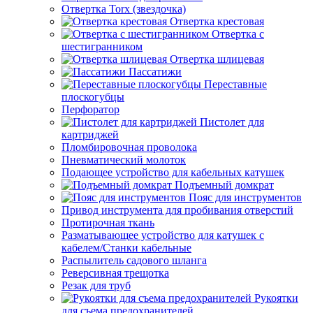
Отвертка Torx (звездочка)
Отвертка крестовая
Отвертка с
шестигранником
Отвертка шлицевая
Пассатижи
Переставные
плоскогубцы
Перфоратор
Пистолет для
картриджей
Пломбировочная проволока
Пневматический молоток
Подающее устройство для кабельных катушек
Подъемный домкрат
Пояс для инструментов
Привод инструмента для пробивания отверстий
Протирочная ткань
Разматывающее устройство для катушек с
кабелем/Станки кабельные
Распылитель садового шланга
Реверсивная трещотка
Резак для труб
Рукоятки
для съема предохранителей