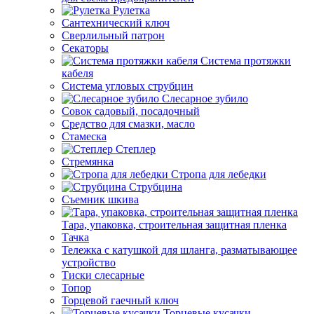
Рулетка
Сантехнический ключ
Сверлильный патрон
Секаторы
Система протяжки
кабеля
Система угловых струбцин
Слесарное зубило
Совок садовый, посадочный
Средство для смазки, масло
Стамеска
Степлер
Стремянка
Стропа для лебедки
Струбцина
Съемник шкива
Тара, упаковка, строительная защитная пленка
Тачка
Тележка с катушкой для шланга, разматывающее
устройство
Тиски слесарные
Топор
Торцевой гаечный ключ
Торцевые кусачки