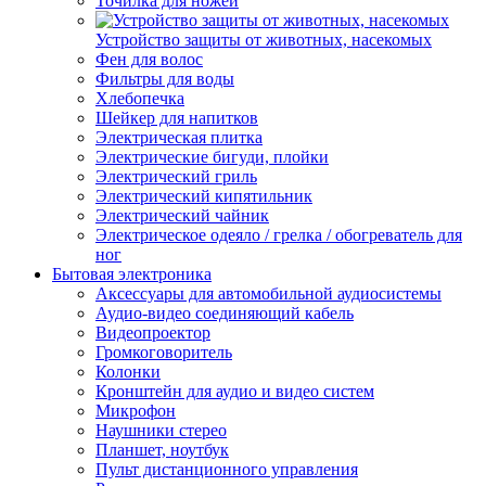
Точилка для ножей
Устройство защиты от животных, насекомых
Фен для волос
Фильтры для воды
Хлебопечка
Шейкер для напитков
Электрическая плитка
Электрические бигуди, плойки
Электрический гриль
Электрический кипятильник
Электрический чайник
Электрическое одеяло / грелка / обогреватель для
ног
Бытовая электроника
Аксессуары для автомобильной аудиосистемы
Аудио-видео соединяющий кабель
Видеопроектор
Громкоговоритель
Колонки
Кронштейн для аудио и видео систем
Микрофон
Наушники стерео
Планшет, ноутбук
Пульт дистанционного управления