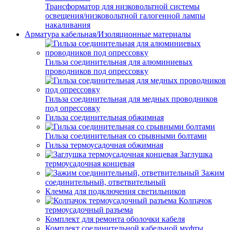
Трансформатор для низковольтной системы
освещения/низковольтной галогенной лампы
накаливания
Арматура кабельная/Изоляционные материалы
Гильза соединительная для алюминиевых
проводников под опрессовку
Гильза соединительная для медных проводников
под опрессовку
Гильза соединительная обжимная
Гильза соединительная со срывными болтами
Гильза термоусадочная обжимная
Заглушка
термоусадочная концевая
Зажим
соединительный, ответвительный
Клемма для подключения светильников
Колпачок
термоусадочный разъема
Комплект для ремонта оболочки кабеля
Комплект соединительной кабельной муфты