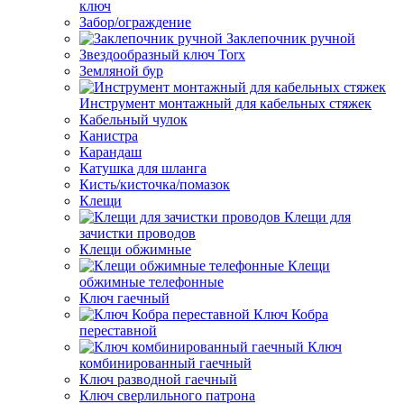
ключ
Забор/ограждение
Заклепочник ручной
Звездообразный ключ Torx
Земляной бур
Инструмент монтажный для кабельных стяжек
Кабельный чулок
Канистра
Карандаш
Катушка для шланга
Кисть/кисточка/помазок
Клещи
Клещи для
зачистки проводов
Клещи обжимные
Клещи
обжимные телефонные
Ключ гаечный
Ключ Кобра
переставной
Ключ
комбинированный гаечный
Ключ разводной гаечный
Ключ сверлильного патрона