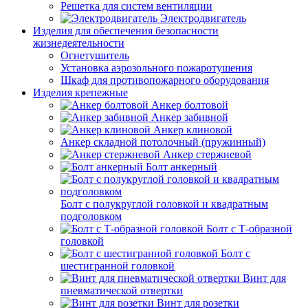
Решетка для систем вентиляции
Электродвигатель
Изделия для обеспечения безопасности
жизнедеятельности
Огнетушитель
Установка аэрозольного пожаротушения
Шкаф для противопожарного оборудования
Изделия крепежные
Анкер болтовой
Анкер забивной
Анкер клиновой
Анкер складной потолочный (пружинный)
Анкер стержневой
Болт анкерный
Болт с полукруглой головкой и квадратным
подголовком
Болт с Т-образной
головкой
Болт с
шестигранной головкой
Винт для
пневматической отвертки
Винт для розетки