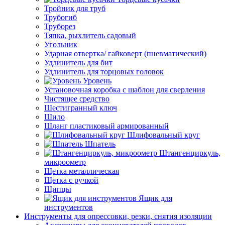
Тройник для труб
Трубогиб
Труборез
Тяпка, рыхлитель садовый
Угольник
Ударная отвертка/ гайковерт (пневматический)
Удлинитель для бит
Удлинитель для торцовых головок
Уровень
Установочная коробка с шаблон для сверления
Чистящее средство
Шестигранный ключ
Шило
Шланг пластиковый армированный
Шлифовальный круг
Шпатель
Штангенциркуль,
микроометр
Щетка металлическая
Щетка с ручкой
Щипцы
Ящик для
инструментов
Инструменты для опрессовки, резки, снятия изоляции