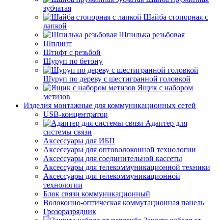
зубчатая
Шайба стопорная с
лапкой
Шпилька резьбовая
Шплинт
Штифт с резьбой
Шуруп по бетону
Шуруп по дереву с шестигранной головкой
Ящик с набором
метизов
Изделия монтажные для коммуникационных сетей
USB-концентратор
Адаптер для
системы связи
Аксессуары для ИБП
Аксессуары для оптоволоконной технологии
Аксессуары для соединительной кассеты
Аксессуары для телекоммуникационной техники
Аксессуары для телекоммуникационной
технологии
Блок связи коммуникационный
Волоконно-оптическая коммутационная панель
Грозоразрядник