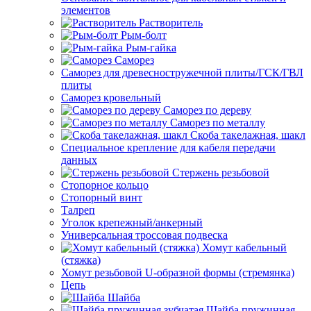
элементов
Растворитель
Рым-болт
Рым-гайка
Саморез
Саморез для древесностружечной плиты/ГСК/ГВЛ
плиты
Саморез кровельный
Саморез по дереву
Саморез по металлу
Скоба такелажная, шакл
Специальное крепление для кабеля передачи
данных
Стержень резьбовой
Стопорное кольцо
Стопорный винт
Талреп
Уголок крепежный/анкерный
Универсальная троссовая подвеска
Хомут кабельный
(стяжка)
Хомут резьбовой U-образной формы (стремянка)
Цепь
Шайба
Шайба пружинная