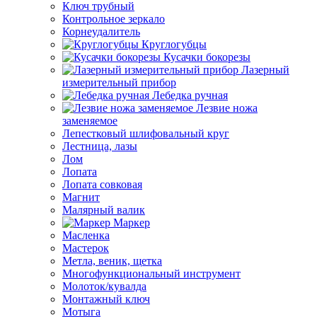
Ключ трубный
Контрольное зеркало
Корнеудалитель
Круглогубцы
Кусачки бокорезы
Лазерный
измерительный прибор
Лебедка ручная
Лезвие ножа
заменяемое
Лепестковый шлифовальный круг
Лестница, лазы
Лом
Лопата
Лопата совковая
Магнит
Малярный валик
Маркер
Масленка
Мастерок
Метла, веник, щетка
Многофункциональный инструмент
Молоток/кувалда
Монтажный ключ
Мотыга