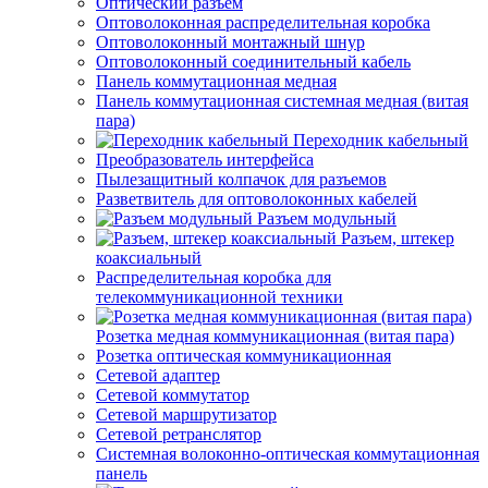
Оптический разъем
Оптоволоконная распределительная коробка
Оптоволоконный монтажный шнур
Оптоволоконный соединительный кабель
Панель коммутационная медная
Панель коммутационная системная медная (витая
пара)
Переходник кабельный
Преобразователь интерфейса
Пылезащитный колпачок для разъемов
Разветвитель для оптоволоконных кабелей
Разъем модульный
Разъем, штекер
коаксиальный
Распределительная коробка для
телекоммуникационной техники
Розетка медная коммуникационная (витая пара)
Розетка оптическая коммуникационная
Сетевой адаптер
Сетевой коммутатор
Сетевой маршрутизатор
Сетевой ретранслятор
Системная волоконно-оптическая коммутационная
панель