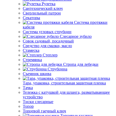
Рулетка
Сантехнический ключ
Сверлильный патрон
Секаторы
Система протяжки
кабеля
Система угловых струбцин
Слесарное зубило
Совок садовый, посадочный
Средство для смазки, масло
Стамеска
Степлер
Стремянка
Стропа для лебедки
Струбцина
Съемник шкива
Тара, упаковка, строительная защитная пленка
Тачка
Тележка с катушкой для шланга, разматывающее
устройство
Тиски слесарные
Топор
Торцевой гаечный ключ
Торцевые кусачки