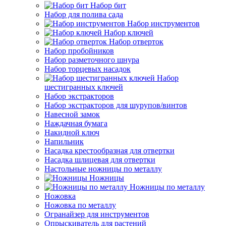
Набор бит
Набор для полива сада
Набор инструментов
Набор ключей
Набор отверток
Набор пробойников
Набор разметочного шнура
Набор торцевых насадок
Набор
шестигранных ключей
Набор экстракторов
Набор экстракторов для шурупов/винтов
Навесной замок
Наждачная бумага
Накидной ключ
Напильник
Насадка крестообразная для отвертки
Насадка шлицевая для отвертки
Настольные ножницы по металлу
Ножницы
Ножницы по металлу
Ножовка
Ножовка по металлу
Огранайзер для инструментов
Опрыскиватель для растений