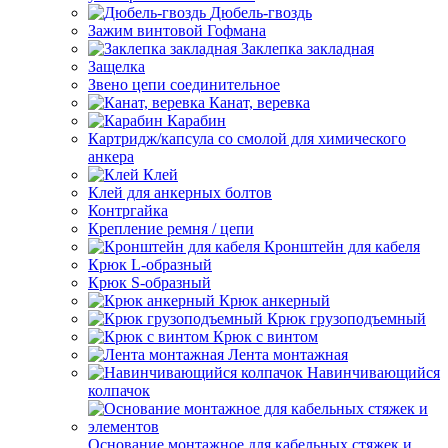
Дюбель-гвоздь
Зажим винтовой Гофмана
Заклепка закладная
Защелка
Звено цепи соединительное
Канат, веревка
Карабин
Картридж/капсула со смолой для химического
анкера
Клей
Клей для анкерных болтов
Контргайка
Крепление ремня / цепи
Кронштейн для кабеля
Крюк L-образный
Крюк S-образный
Крюк анкерный
Крюк грузоподъемный
Крюк с винтом
Лента монтажная
Навинчивающийся
колпачок
Основание монтажное для кабельных стяжек и