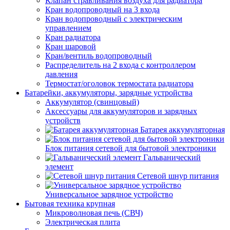
Клапан стравливания воздуха для радиатора
Кран водопроводный на 3 входа
Кран водопроводный с электрическим
управлением
Кран радиатора
Кран шаровой
Кран/вентиль водопроводный
Распределитель на 2 входа с контроллером
давления
Термостат/оголовок термостата радиатора
Батарейки, аккумуляторы, зарядные устройства
Аккумулятор (свинцовый)
Аксессуары для аккумуляторов и зарядных
устройств
Батарея аккумуляторная
Блок питания сетевой для бытовой электроники
Гальванический
элемент
Сетевой шнур питания
Универсальное зарядное устройство
Бытовая техника крупная
Микроволновая печь (СВЧ)
Электрическая плита