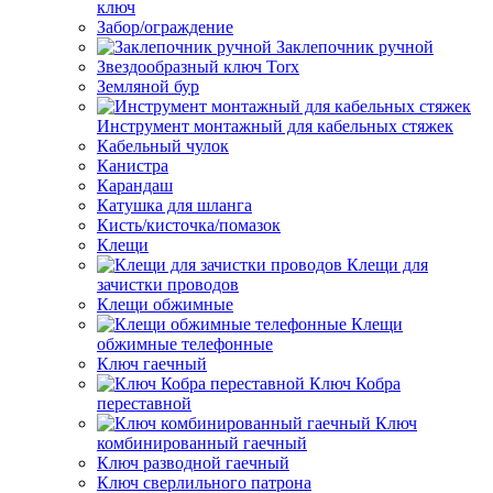
ключ
Забор/ограждение
Заклепочник ручной
Звездообразный ключ Torx
Земляной бур
Инструмент монтажный для кабельных стяжек
Кабельный чулок
Канистра
Карандаш
Катушка для шланга
Кисть/кисточка/помазок
Клещи
Клещи для
зачистки проводов
Клещи обжимные
Клещи
обжимные телефонные
Ключ гаечный
Ключ Кобра
переставной
Ключ
комбинированный гаечный
Ключ разводной гаечный
Ключ сверлильного патрона