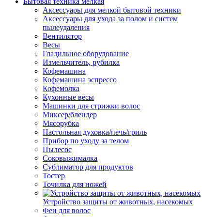
Бытовая техника мелкая
Аксессуары для мелкой бытовой техники
Аксессуары для ухода за полом и систем
пылеудаления
Вентилятор
Весы
Гладильное оборудование
Измельчитель, рубилка
Кофемашина
Кофемашина эспрессо
Кофемолка
Кухонные весы
Машинки для стрижки волос
Миксер/блендер
Мясорубка
Настольная духовка/печь/гриль
Прибор по уходу за телом
Пылесос
Соковыжималка
Сублиматор для продуктов
Тостер
Точилка для ножей
Устройство защиты от животных, насекомых
Фен для волос