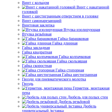
Винт с кольцом
Винт с накатанной
головкой
Винт с шестигранным отверстием в головке
Винт самонарезающий
Винтовая заклепка
Втулка изолирующая
Втулка резьбовая
Гайка барашковая
Гайка длинная
Гайка закладная
Гайка квадратная
Гайка колпачковая
Гайка скользящая
Гайка скоростная
Гайка стопорная
Гайка шестигранная
Гвозди для пневматического молотка
Гвоздь
Герметик, монтажная
пена
Дюбель для полых стен
Дюбель резьбовой
Дюбель
универсальный /вставка