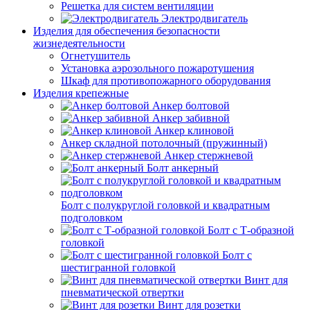
Решетка для систем вентиляции
Электродвигатель
Изделия для обеспечения безопасности
жизнедеятельности
Огнетушитель
Установка аэрозольного пожаротушения
Шкаф для противопожарного оборудования
Изделия крепежные
Анкер болтовой
Анкер забивной
Анкер клиновой
Анкер складной потолочный (пружинный)
Анкер стержневой
Болт анкерный
Болт с полукруглой головкой и квадратным
подголовком
Болт с Т-образной
головкой
Болт с
шестигранной головкой
Винт для
пневматической отвертки
Винт для розетки