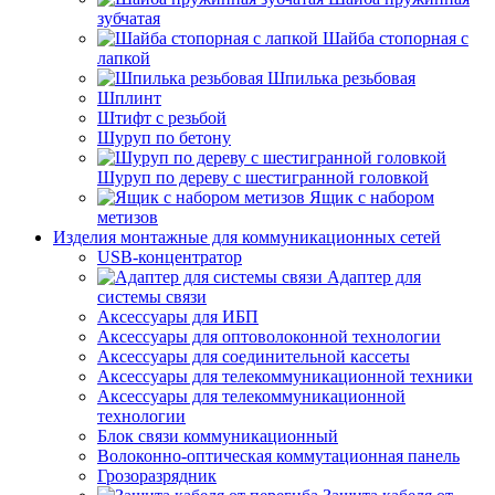
зубчатая
Шайба стопорная с
лапкой
Шпилька резьбовая
Шплинт
Штифт с резьбой
Шуруп по бетону
Шуруп по дереву с шестигранной головкой
Ящик с набором
метизов
Изделия монтажные для коммуникационных сетей
USB-концентратор
Адаптер для
системы связи
Аксессуары для ИБП
Аксессуары для оптоволоконной технологии
Аксессуары для соединительной кассеты
Аксессуары для телекоммуникационной техники
Аксессуары для телекоммуникационной
технологии
Блок связи коммуникационный
Волоконно-оптическая коммутационная панель
Грозоразрядник