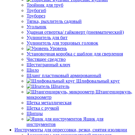
Тройник для труб
Трубогиб
Труборез
Тяпка, рыхлитель садовый
Угольник
Ударная отвертка/ гайковерт (пневматический)
Удлинитель для бит
Удлинитель для торцовых головок
Уровень
Установочная коробка с шаблон для сверления
Чистящее средство
Шестигранный ключ
Шило
Шланг пластиковый армированный
Шлифовальный круг
Шпатель
Штангенциркуль,
микроометр
Щетка металлическая
Щетка с ручкой
Щипцы
Ящик для
инструментов
Инструменты для опрессовки, резки, снятия изоляции