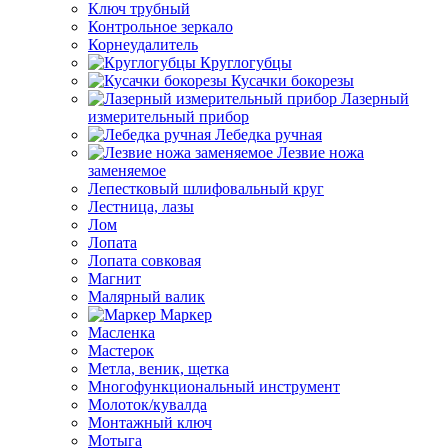
Ключ трубный
Контрольное зеркало
Корнеудалитель
Круглогубцы
Кусачки бокорезы
Лазерный
измерительный прибор
Лебедка ручная
Лезвие ножа
заменяемое
Лепестковый шлифовальный круг
Лестница, лазы
Лом
Лопата
Лопата совковая
Магнит
Малярный валик
Маркер
Масленка
Мастерок
Метла, веник, щетка
Многофункциональный инструмент
Молоток/кувалда
Монтажный ключ
Мотыга