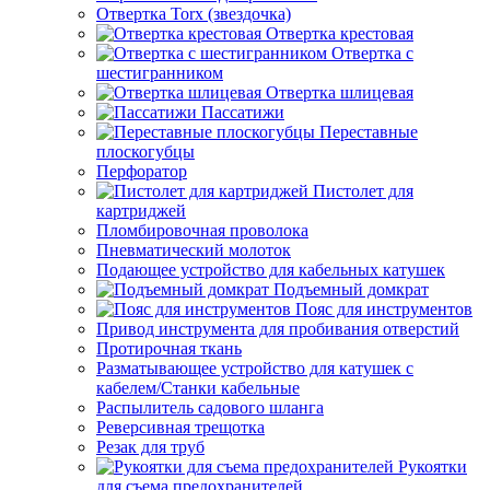
Отвертка Torx (звездочка)
Отвертка крестовая
Отвертка с
шестигранником
Отвертка шлицевая
Пассатижи
Переставные
плоскогубцы
Перфоратор
Пистолет для
картриджей
Пломбировочная проволока
Пневматический молоток
Подающее устройство для кабельных катушек
Подъемный домкрат
Пояс для инструментов
Привод инструмента для пробивания отверстий
Протирочная ткань
Разматывающее устройство для катушек с
кабелем/Станки кабельные
Распылитель садового шланга
Реверсивная трещотка
Резак для труб
Рукоятки
для съема предохранителей