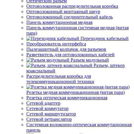
Оптический разъем
Оптоволоконная распределительная коробка
Оптоволоконный монтажный шнур
Оптоволоконный соединительный кабель
Панель коммутационная медная
Панель коммутационная системная медная (витая
пара)
Переходник кабельный
Преобразователь интерфейса
Пылезащитный колпачок для разъемов
Разветвитель для оптоволоконных кабелей
Разъем модульный
Разъем, штекер
коаксиальный
Распределительная коробка для
телекоммуникационной техники
Розетка медная коммуникационная (витая пара)
Розетка оптическая коммуникационная
Сетевой адаптер
Сетевой коммутатор
Сетевой маршрутизатор
Сетевой ретранслятор
Системная волоконно-оптическая коммутационная
панель