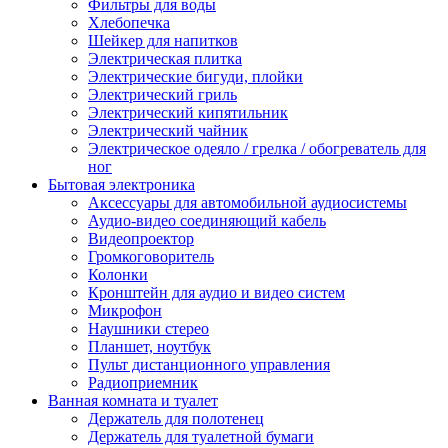
Фильтры для воды
Хлебопечка
Шейкер для напитков
Электрическая плитка
Электрические бигуди, плойки
Электрический гриль
Электрический кипятильник
Электрический чайник
Электрическое одеяло / грелка / обогреватель для
ног
Бытовая электроника
Аксессуары для автомобильной аудиосистемы
Аудио-видео соединяющий кабель
Видеопроектор
Громкоговоритель
Колонки
Кронштейн для аудио и видео систем
Микрофон
Наушники стерео
Планшет, ноутбук
Пульт дистанционного управления
Радиоприемник
Ванная комната и туалет
Держатель для полотенец
Держатель для туалетной бумаги