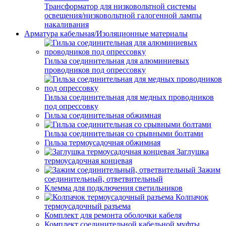
Трансформатор для низковольтной системы
освещения/низковольтной галогенной лампы
накаливания
Арматура кабельная/Изоляционные материалы
Гильза соединительная для алюминиевых
проводников под опрессовку
Гильза соединительная для медных проводников
под опрессовку
Гильза соединительная обжимная
Гильза соединительная со срывными болтами
Гильза термоусадочная обжимная
Заглушка
термоусадочная концевая
Зажим
соединительный, ответвительный
Клемма для подключения светильников
Колпачок
термоусадочный разъема
Комплект для ремонта оболочки кабеля
Комплект соединительной кабельной муфты