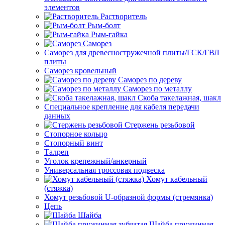
элементов
Растворитель
Рым-болт
Рым-гайка
Саморез
Саморез для древесностружечной плиты/ГСК/ГВЛ
плиты
Саморез кровельный
Саморез по дереву
Саморез по металлу
Скоба такелажная, шакл
Специальное крепление для кабеля передачи
данных
Стержень резьбовой
Стопорное кольцо
Стопорный винт
Талреп
Уголок крепежный/анкерный
Универсальная троссовая подвеска
Хомут кабельный
(стяжка)
Хомут резьбовой U-образной формы (стремянка)
Цепь
Шайба
Шайба пружинная