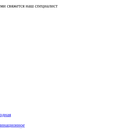
ми свяжется наш специалист
иодная
минационное