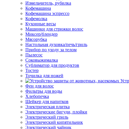
Измельчитель, рубилка
Кофемашина
Кофемашина эспрессо
Кофемолка
Кухонные весы
Машинки для стрижки волос
Миксер/блендер
Мясорубка
Настольная духовка/печь/гриль
Прибор по уходу за телом
Пылесос
Соковыжималка
Сублиматор для продуктов
Тостер
Точилка для ножей
Уст
Фен для волос
Фильтры для воды
Хлебопечка
Шейкер для напитков
Электрическая плитка
Электрические бигуди, плойки
Электрический гриль
Электрический кипятильник
Электрический чайник