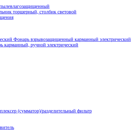
 пылевлагозащищенный
льник торшерный, столбик световой
ещения
Фонарь взрывозащищенный карманный электрический
ь карманный, ручной электрический
плексер (сумматор)/разделительный фильтр
твитель