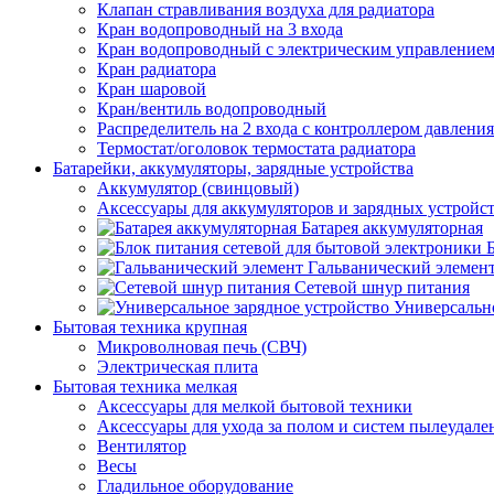
Клапан стравливания воздуха для радиатора
Кран водопроводный на 3 входа
Кран водопроводный с электрическим управление
Кран радиатора
Кран шаровой
Кран/вентиль водопроводный
Распределитель на 2 входа с контроллером давления
Термостат/оголовок термостата радиатора
Батарейки, аккумуляторы, зарядные устройства
Аккумулятор (свинцовый)
Аксессуары для аккумуляторов и зарядных устройс
Батарея аккумуляторная
Гальванический элемен
Сетевой шнур питания
Универсально
Бытовая техника крупная
Микроволновая печь (СВЧ)
Электрическая плита
Бытовая техника мелкая
Аксессуары для мелкой бытовой техники
Аксессуары для ухода за полом и систем пылеудале
Вентилятор
Весы
Гладильное оборудование