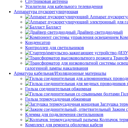
Спутниковая антенна
Усилители для кабельного телевидения
Аппаратура пускорегулирующая
Аппарат пускорег
Балласт
Драйвер светодиодный
Ком
Конденсатор
Контроллер для светильников
Трансф
галогенной лампы накаливания
Арматура кабельная/Изоляционные материалы
Гильза соединительная обжимная
Гил
Гильза термоусадочная обжимная
Заглушка тер
Зажим с
Клемма для подключения светильников
Колпачок тер
Комплект для ремонта оболочки кабеля