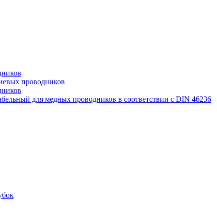
дников
иевых проводников
дников
бельный для медных проводников в соответствии с DIN 46236
убок