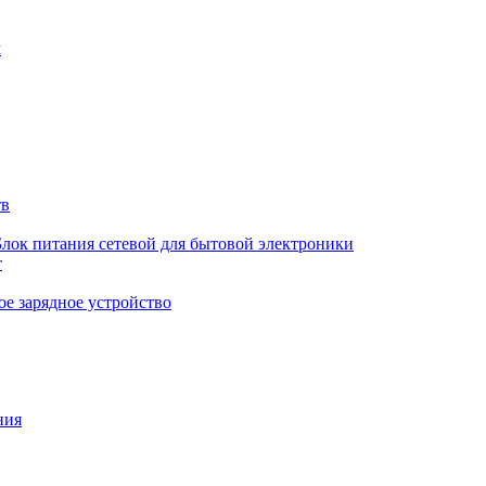
м
тв
Блок питания сетевой для бытовой электроники
т
е зарядное устройство
ния