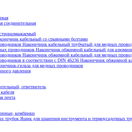
евая
я соединительная
строразмыкаемый
конечник кабельный со срывными болтами
Наконечник кабельный трубчатый для медных прово
Наконечник обжимной кабельный для алюмин
Наконечник обжимной кабельный для медных прово
Наконечник обжимной ка
онечник-гильза для медных проводников
нного давления
ительный, ответвитель
 кабеля
я лента
онные, кембрики
Ящик для хранения инструмента и термоусадочных тр