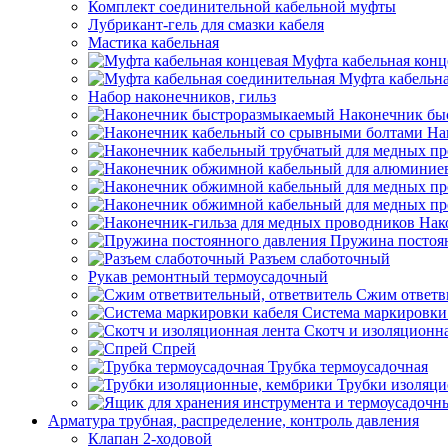
Комплект соединительной кабельной муфты
Лубрикант-гель для смазки кабеля
Мастика кабельная
Муфта кабельная конц
Муфта кабельна
Набор наконечников, гильз
Наконечник бы
На
Нак
Пружина постоя
Разъем слаботочный
Рукав ремонтный термоусадочный
Сжим ответв
Система маркировки
Скотч и изоляционна
Спрей
Трубка термоусадочная
Трубки изоляци
Арматура трубная, распределение, контроль давления
Клапан 2-ходовой