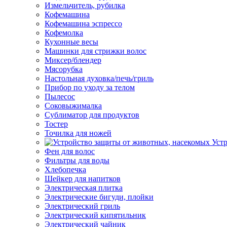
Измельчитель, рубилка
Кофемашина
Кофемашина эспрессо
Кофемолка
Кухонные весы
Машинки для стрижки волос
Миксер/блендер
Мясорубка
Настольная духовка/печь/гриль
Прибор по уходу за телом
Пылесос
Соковыжималка
Сублиматор для продуктов
Тостер
Точилка для ножей
Уст
Фен для волос
Фильтры для воды
Хлебопечка
Шейкер для напитков
Электрическая плитка
Электрические бигуди, плойки
Электрический гриль
Электрический кипятильник
Электрический чайник