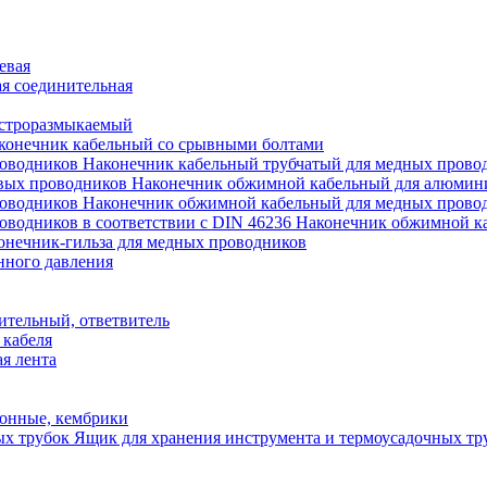
евая
я соединительная
строразмыкаемый
конечник кабельный со срывными болтами
Наконечник кабельный трубчатый для медных прово
Наконечник обжимной кабельный для алюмин
Наконечник обжимной кабельный для медных прово
Наконечник обжимной ка
онечник-гильза для медных проводников
нного давления
ительный, ответвитель
 кабеля
я лента
онные, кембрики
Ящик для хранения инструмента и термоусадочных тр