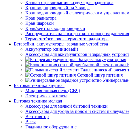
Клапан стравливания воздуха для радиатора
Кран водопроводный на 3 входа
Кран водопроводный с электрическим управление
Кран радиатора
Кран шаровой
Кран/вентиль водопроводный
Распределитель на 2 входа с контроллером давления
Термостат/оголовок термостата радиатора
Батарейки, аккумуляторы, зарядные устройства
Аккумулятор (свинцовый)
Аксессуары для аккумуляторов и зарядных устройс
Батарея аккумуляторная
Гальванический элемен
Сетевой шнур питания
Универсально
Бытовая техника крупная
Микроволновая печь (СВЧ)
Электрическая плита
Бытовая техника мелкая
Аксессуары для мелкой бытовой техники
Аксессуары для ухода за полом и систем пылеудале
Вентилятор
Весы
Гладильное оборудование