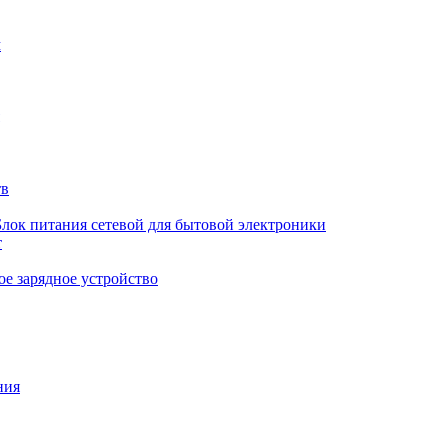
м
тв
Блок питания сетевой для бытовой электроники
т
е зарядное устройство
ния