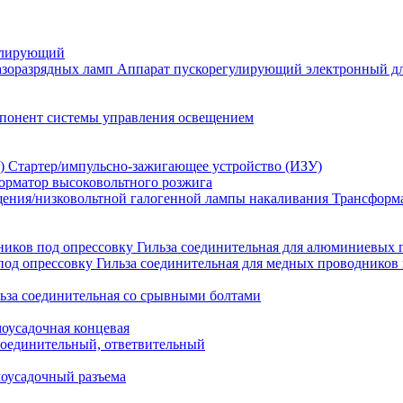
улирующий
Аппарат пускорегулирующий электронный дл
понент системы управления освещением
Стартер/импульсно-зажигающее устройство (ИЗУ)
орматор высоковольтного розжига
Трансформа
Гильза соединительная для алюминиевых 
Гильза соединительная для медных проводников 
ьза соединительная со срывными болтами
моусадочная концевая
оединительный, ответвительный
моусадочный разъема