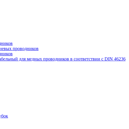
дников
иевых проводников
дников
бельный для медных проводников в соответствии с DIN 46236
убок