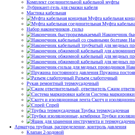
Комплект соединительной кабельной муфты
Лубрикант-гель для смазки кабеля
Мастика кабельная
Муфта кабельная конц
Муфта кабельна
Набор наконечников, гильз
Наконечник бы
На
Нак
Пружина постоя
Разъем слаботочный
Рукав ремонтный термоусадочный
Сжим ответв
Система маркировки
Скотч и изоляционна
Спрей
Трубка термоусадочная
Трубки изоляци
Арматура трубная, распределение, контроль давления
Клапан 2-ходовой