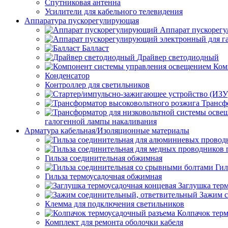
Спутниковая антенна
Усилители для кабельного телевидения
Аппаратура пускорегулирующая
Аппарат пускорег
Балласт
Драйвер светодиодный
Ком
Конденсатор
Контроллер для светильников
Трансф
галогенной лампы накаливания
Арматура кабельная/Изоляционные материалы
Гильза соединительная обжимная
Гил
Гильза термоусадочная обжимная
Заглушка тер
Зажим с
Клемма для подключения светильников
Колпачок тер
Комплект для ремонта оболочки кабеля