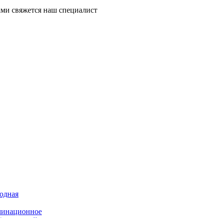
ми свяжется наш специалист
иодная
минационное