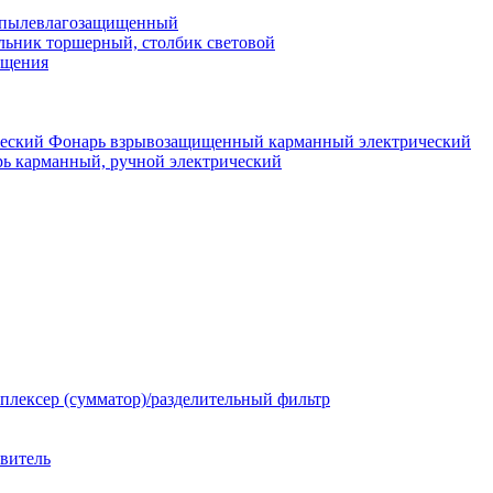
 пылевлагозащищенный
льник торшерный, столбик световой
ещения
Фонарь взрывозащищенный карманный электрический
ь карманный, ручной электрический
плексер (сумматор)/разделительный фильтр
твитель