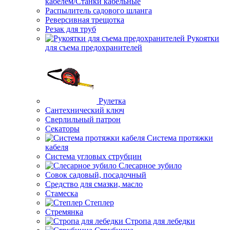
кабелем/Станки кабельные
Распылитель садового шланга
Реверсивная трещотка
Резак для труб
Рукоятки
для съема предохранителей
Рулетка
Сантехнический ключ
Сверлильный патрон
Секаторы
Система протяжки
кабеля
Система угловых струбцин
Слесарное зубило
Совок садовый, посадочный
Средство для смазки, масло
Стамеска
Степлер
Стремянка
Стропа для лебедки