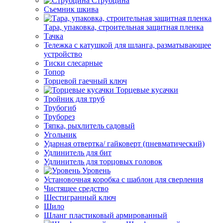
Струбцина
Съемник шкива
Тара, упаковка, строительная защитная пленка
Тачка
Тележка с катушкой для шланга, разматывающее
устройство
Тиски слесарные
Топор
Торцевой гаечный ключ
Торцевые кусачки
Тройник для труб
Трубогиб
Труборез
Тяпка, рыхлитель садовый
Угольник
Ударная отвертка/ гайковерт (пневматический)
Удлинитель для бит
Удлинитель для торцовых головок
Уровень
Установочная коробка с шаблон для сверления
Чистящее средство
Шестигранный ключ
Шило
Шланг пластиковый армированный