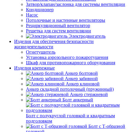
Затвор/клапан/заслонка для системы вентиляции
Кондиционер
Насос
Потолочные и настенные вентиляторы
Рециркуляционный вентилятор
Решетка для систем вентиляции
Электродвигатель
Изделия для обеспечения безопасности
жизнедеятельности
Огнетушитель
Установка аэрозольного пожаротушения
Шкаф для противопожарного оборудования
Изделия крепежные
Анкер болтовой
Анкер забивной
Анкер клиновой
Анкер складной потолочный (пружинный)
Анкер стержневой
Болт анкерный
Болт с полукруглой головкой и квадратным
подголовком
Болт с Т-образной
головкой