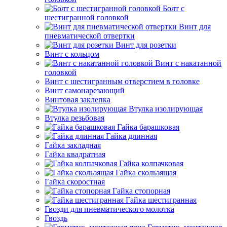
Болт с
шестигранной головкой
Винт для
пневматической отвертки
Винт для розетки
Винт с кольцом
Винт с накатанной
головкой
Винт с шестигранным отверстием в головке
Винт самонарезающий
Винтовая заклепка
Втулка изолирующая
Втулка резьбовая
Гайка барашковая
Гайка длинная
Гайка закладная
Гайка квадратная
Гайка колпачковая
Гайка скользящая
Гайка скоростная
Гайка стопорная
Гайка шестигранная
Гвозди для пневматического молотка
Гвоздь