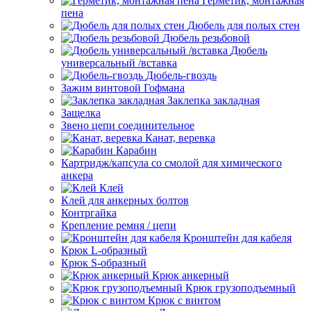
Герметик, монтажная
пена
Дюбель для полых стен
Дюбель резьбовой
Дюбель
универсальный /вставка
Дюбель-гвоздь
Зажим винтовой Гофмана
Заклепка закладная
Защелка
Звено цепи соединительное
Канат, веревка
Карабин
Картридж/капсула со смолой для химического
анкера
Клей
Клей для анкерных болтов
Контргайка
Крепление ремня / цепи
Кронштейн для кабеля
Крюк L-образный
Крюк S-образный
Крюк анкерный
Крюк грузоподъемный
Крюк с винтом