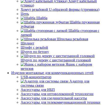
Хомут кабельный
(стяжка)
Хомут резьбовой U-образной формы (стремянка)
Цепь
Шайба
Шайба пружинная
зубчатая
Шайба стопорная с
лапкой
Шпилька резьбовая
Шплинт
Штифт с резьбой
Шуруп по бетону
Шуруп по дереву с шестигранной головкой
Ящик с набором
метизов
Изделия монтажные для коммуникационных сетей
USB-концентратор
Адаптер для
системы связи
Аксессуары для ИБП
Аксессуары для оптоволоконной технологии
Аксессуары для соединительной кассеты
Аксессуары для телекоммуникационной техники