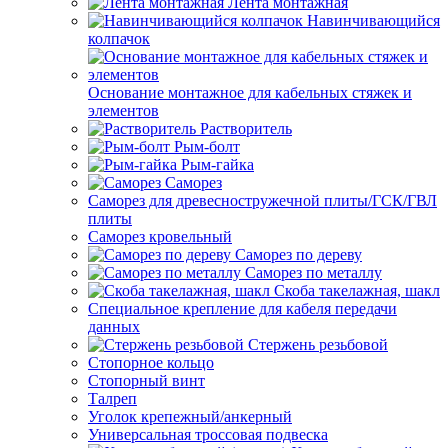
Лента монтажная
Навинчивающийся
колпачок
Основание монтажное для кабельных стяжек и
элементов
Растворитель
Рым-болт
Рым-гайка
Саморез
Саморез для древесностружечной плиты/ГСК/ГВЛ
плиты
Саморез кровельный
Саморез по дереву
Саморез по металлу
Скоба такелажная, шакл
Специальное крепление для кабеля передачи
данных
Стержень резьбовой
Стопорное кольцо
Стопорный винт
Талреп
Уголок крепежный/анкерный
Универсальная троссовая подвеска