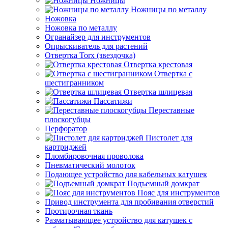
Ножницы
Ножницы по металлу
Ножовка
Ножовка по металлу
Огранайзер для инструментов
Опрыскиватель для растений
Отвертка Torx (звездочка)
Отвертка крестовая
Отвертка с
шестигранником
Отвертка шлицевая
Пассатижи
Переставные
плоскогубцы
Перфоратор
Пистолет для
картриджей
Пломбировочная проволока
Пневматический молоток
Подающее устройство для кабельных катушек
Подъемный домкрат
Пояс для инструментов
Привод инструмента для пробивания отверстий
Протирочная ткань
Разматывающее устройство для катушек с