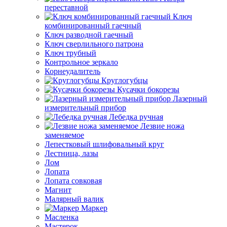
переставной
Ключ
комбинированный гаечный
Ключ разводной гаечный
Ключ сверлильного патрона
Ключ трубный
Контрольное зеркало
Корнеудалитель
Круглогубцы
Кусачки бокорезы
Лазерный
измерительный прибор
Лебедка ручная
Лезвие ножа
заменяемое
Лепестковый шлифовальный круг
Лестница, лазы
Лом
Лопата
Лопата совковая
Магнит
Малярный валик
Маркер
Масленка
Мастерок