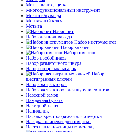
Метла, веник, щетка
Многофункциональный инструмент
Молоток/кувалда
Монтажный ключ
Мотыга
Набор бит
Набор для полива сада
Набор инструментов
Набор ключей
Набор отверток
Набор пробойников
Набор разметочного шнура
Набор торцевых насадок
Набор
шестигранных ключей
Набор экстракторов
Набор экстракторов для шурупов/винтов
Навесной замок
Наждачная бумага
Накидной ключ
Напильник
Насадка крестообразная для отвертки
Насадка шлицевая для отвертки
Настольные ножницы по металлу