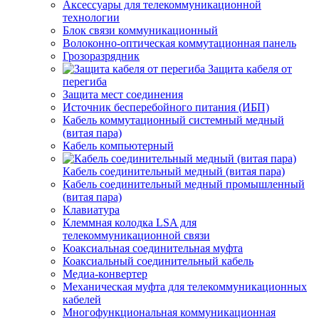
Аксессуары для телекоммуникационной
технологии
Блок связи коммуникационный
Волоконно-оптическая коммутационная панель
Грозоразрядник
Защита кабеля от
перегиба
Защита мест соединения
Источник бесперебойного питания (ИБП)
Кабель коммутационный системный медный
(витая пара)
Кабель компьютерный
Кабель соединительный медный (витая пара)
Кабель соединительный медный промышленный
(витая пара)
Клавиатура
Клеммная колодка LSA для
телекоммуникационной связи
Коаксиальная соединительная муфта
Коаксиальный соединительный кабель
Медиа-конвертер
Механическая муфта для телекоммуникационных
кабелей
Многофункциональная коммуникационная