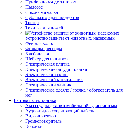
Прибор по уходу за телом
Пылесос
Соковыжималка
Сублиматор для продуктов
Тостер
Точилка для ножей
Устройство защиты от животных, насекомых
Фен для волос
Фильтры для воды
Хлебопечка
Шейкер для напитков
Электрическая плитка
Электрические бигуди, плойки
Электрический гриль
Электрический кипятильник
Электрический чайник
Электрическое одеяло / грелка / обогреватель для
ног
Бытовая электроника
Аксессуары для автомобильной аудиосистемы
Аудио-видео соединяющий кабель
Видеопроектор
Громкоговоритель
Колонки