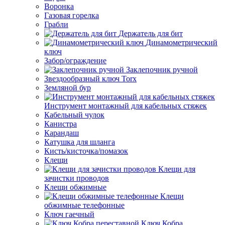
Воронка
Газовая горелка
Грабли
Держатель для бит
Динамометрический
ключ
Забор/ограждение
Заклепочник ручной
Звездообразный ключ Torx
Земляной бур
Инструмент монтажный для кабельных стяжек
Кабельный чулок
Канистра
Карандаш
Катушка для шланга
Кисть/кисточка/помазок
Клещи
Клещи для
зачистки проводов
Клещи обжимные
Клещи
обжимные телефонные
Ключ гаечный
Ключ Кобра