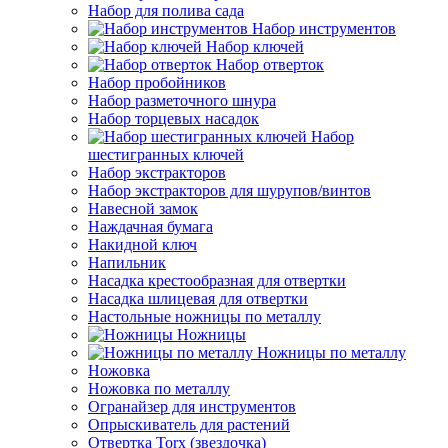
Набор для полива сада
Набор инструментов
Набор ключей
Набор отверток
Набор пробойников
Набор разметочного шнура
Набор торцевых насадок
Набор
шестигранных ключей
Набор экстракторов
Набор экстракторов для шурупов/винтов
Навесной замок
Наждачная бумага
Накидной ключ
Напильник
Насадка крестообразная для отвертки
Насадка шлицевая для отвертки
Настольные ножницы по металлу
Ножницы
Ножницы по металлу
Ножовка
Ножовка по металлу
Огранайзер для инструментов
Опрыскиватель для растений
Отвертка Torx (звездочка)