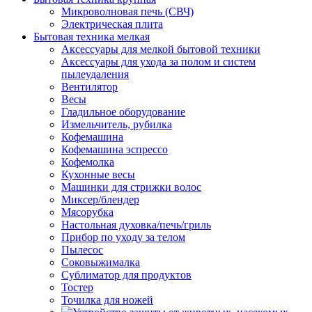
Микроволновая печь (СВЧ)
Электрическая плита
Бытовая техника мелкая
Аксессуары для мелкой бытовой техники
Аксессуары для ухода за полом и систем
пылеудаления
Вентилятор
Весы
Гладильное оборудование
Измельчитель, рубилка
Кофемашина
Кофемашина эспрессо
Кофемолка
Кухонные весы
Машинки для стрижки волос
Миксер/блендер
Мясорубка
Настольная духовка/печь/гриль
Прибор по уходу за телом
Пылесос
Соковыжималка
Сублиматор для продуктов
Тостер
Точилка для ножей