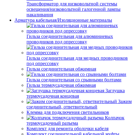
Трансформатор для низковольтной системы
освещения/низковольтной галогенной лампы
накаливания
Арматура кабельная/Изоляционные материалы
Гильза соединительная для алюминиевых
проводников под опрессовку
Гильза соединительная для медных проводников
под опрессовку
Гильза соединительная обжимная
Гильза соединительная со срывными болтами
Гильза термоусадочная обжимная
Заглушка
термоусадочная концевая
Зажим
соединительный, ответвительный
Клемма для подключения светильников
Колпачок
термоусадочный разъема
Комплект для ремонта оболочки кабеля
Комплект соединительной кабельной муфты