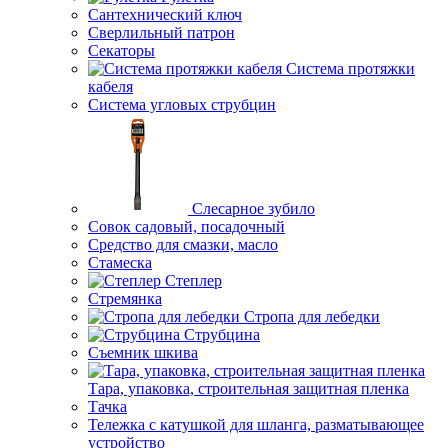
Сантехнический ключ
Сверлильный патрон
Секаторы
Система протяжки
кабеля
Система угловых струбцин
Слесарное зубило
Совок садовый, посадочный
Средство для смазки, масло
Стамеска
Степлер
Стремянка
Стропа для лебедки
Струбцина
Съемник шкива
Тара, упаковка, строительная защитная пленка
Тачка
Тележка с катушкой для шланга, разматывающее
устройство