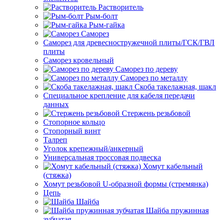
Растворитель
Рым-болт
Рым-гайка
Саморез
Саморез для древесностружечной плиты/ГСК/ГВЛ
плиты
Саморез кровельный
Саморез по дереву
Саморез по металлу
Скоба такелажная, шакл
Специальное крепление для кабеля передачи
данных
Стержень резьбовой
Стопорное кольцо
Стопорный винт
Талреп
Уголок крепежный/анкерный
Универсальная троссовая подвеска
Хомут кабельный
(стяжка)
Хомут резьбовой U-образной формы (стремянка)
Цепь
Шайба
Шайба пружинная
зубчатая