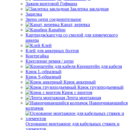
Зажим винтовой Гофмана
Заклепка закладная
Защелка
Звено цепи соединительное
Канат, веревка
Карабин
Картридж/капсула со смолой для химического
анкера
Клей
Клей для анкерных болтов
Контргайка
Крепление ремня / цепи
Кронштейн для кабеля
Крюк L-образный
Крюк S-образный
Крюк анкерный
Крюк грузоподъемный
Крюк с винтом
Лента монтажная
Навинчивающийся
колпачок
Основание монтажное для кабельных стяжек и
элементов