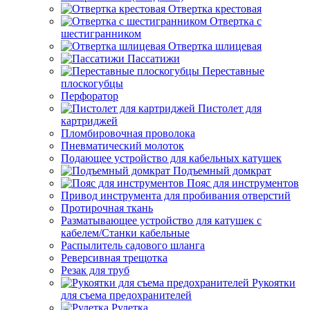
Отвертка крестовая
Отвертка с
шестигранником
Отвертка шлицевая
Пассатижи
Переставные
плоскогубцы
Перфоратор
Пистолет для
картриджей
Пломбировочная проволока
Пневматический молоток
Подающее устройство для кабельных катушек
Подъемный домкрат
Пояс для инструментов
Привод инструмента для пробивания отверстий
Протирочная ткань
Разматывающее устройство для катушек с
кабелем/Станки кабельные
Распылитель садового шланга
Реверсивная трещотка
Резак для труб
Рукоятки
для съема предохранителей
Рулетка