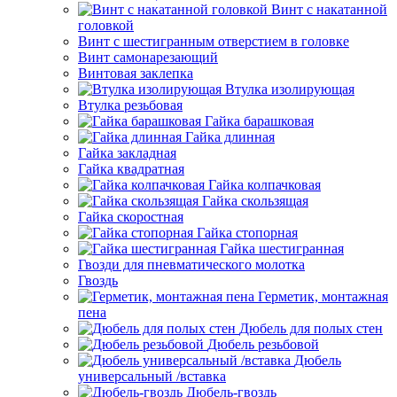
Винт с накатанной
головкой
Винт с шестигранным отверстием в головке
Винт самонарезающий
Винтовая заклепка
Втулка изолирующая
Втулка резьбовая
Гайка барашковая
Гайка длинная
Гайка закладная
Гайка квадратная
Гайка колпачковая
Гайка скользящая
Гайка скоростная
Гайка стопорная
Гайка шестигранная
Гвозди для пневматического молотка
Гвоздь
Герметик, монтажная
пена
Дюбель для полых стен
Дюбель резьбовой
Дюбель
универсальный /вставка
Дюбель-гвоздь