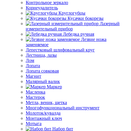
Контрольное зеркало
Корнеудалитель
Круглогубцы
Кусачки бокорезы
Лазерный
измерительный прибор
Лебедка ручная
Лезвие ножа
заменяемое
Лепестковый шлифовальный круг
Лестница, лазы
Лом
Лопата
Лопата совковая
Магнит
Малярный валик
Маркер
Масленка
Мастерок
Метла, веник, щетка
Многофункциональный инструмент
Молоток/кувалда
Монтажный ключ
Мотыга
Набор бит