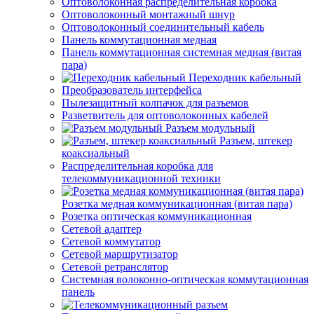
Оптоволоконная распределительная коробка
Оптоволоконный монтажный шнур
Оптоволоконный соединительный кабель
Панель коммутационная медная
Панель коммутационная системная медная (витая
пара)
Переходник кабельный
Преобразователь интерфейса
Пылезащитный колпачок для разъемов
Разветвитель для оптоволоконных кабелей
Разъем модульный
Разъем, штекер
коаксиальный
Распределительная коробка для
телекоммуникационной техники
Розетка медная коммуникационная (витая пара)
Розетка оптическая коммуникационная
Сетевой адаптер
Сетевой коммутатор
Сетевой маршрутизатор
Сетевой ретранслятор
Системная волоконно-оптическая коммутационная
панель