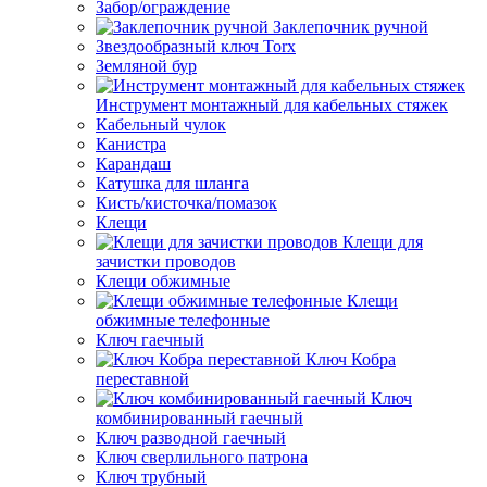
Забор/ограждение
Заклепочник ручной
Звездообразный ключ Torx
Земляной бур
Инструмент монтажный для кабельных стяжек
Кабельный чулок
Канистра
Карандаш
Катушка для шланга
Кисть/кисточка/помазок
Клещи
Клещи для
зачистки проводов
Клещи обжимные
Клещи
обжимные телефонные
Ключ гаечный
Ключ Кобра
переставной
Ключ
комбинированный гаечный
Ключ разводной гаечный
Ключ сверлильного патрона
Ключ трубный