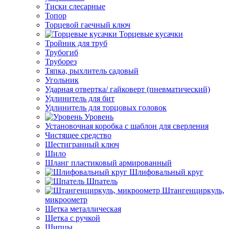
Тиски слесарные
Топор
Торцевой гаечный ключ
Торцевые кусачки
Тройник для труб
Трубогиб
Труборез
Тяпка, рыхлитель садовый
Угольник
Ударная отвертка/ гайковерт (пневматический)
Удлинитель для бит
Удлинитель для торцовых головок
Уровень
Установочная коробка с шаблон для сверления
Чистящее средство
Шестигранный ключ
Шило
Шланг пластиковый армированный
Шлифовальный круг
Шпатель
Штангенциркуль,
микроометр
Щетка металлическая
Щетка с ручкой
Щипцы