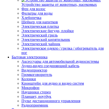
Устройство защиты от животных, насекомых
Фен для волос
Фильтры для воды
Хлебопечка
Шейкер для напитков
Электрическая плитка
Электрические бигуди, плойки
Электрический гриль
Электрический кипятильник
Электрический чайник
Электрическое одеяло / грелка / обогреватель для
ног
Бытовая электроника
Аксессуары для автомобильной аудиосистемы
Аудио-видео соединяющий кабель
Видеопроектор
Громкоговоритель
Колонки
Кронштейн для аудио и видео систем
Микрофон
Наушники стерео
Планшет, ноутбук
Пульт дистанционного управления
Радиоприемник