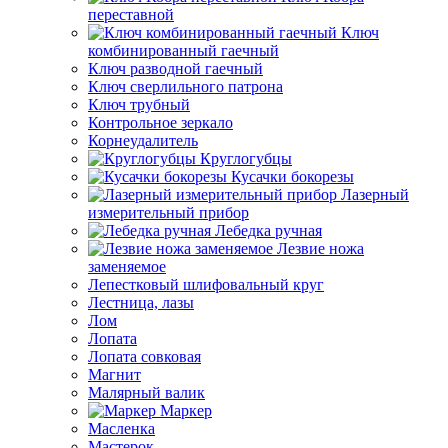
переставной
Ключ
комбинированный гаечный
Ключ разводной гаечный
Ключ сверлильного патрона
Ключ трубный
Контрольное зеркало
Корнеудалитель
Круглогубцы
Кусачки бокорезы
Лазерный
измерительный прибор
Лебедка ручная
Лезвие ножа
заменяемое
Лепестковый шлифовальный круг
Лестница, лазы
Лом
Лопата
Лопата совковая
Магнит
Малярный валик
Маркер
Масленка
Мастерок