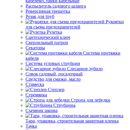
кабелем/Станки кабельные
Распылитель садового шланга
Реверсивная трещотка
Резак для труб
Рукоятки
для съема предохранителей
Рулетка
Сантехнический ключ
Сверлильный патрон
Секаторы
Система протяжки
кабеля
Система угловых струбцин
Слесарное зубило
Совок садовый, посадочный
Средство для смазки, масло
Стамеска
Степлер
Стремянка
Стропа для лебедки
Струбцина
Съемник шкива
Тара, упаковка, строительная защитная пленка
Тачка