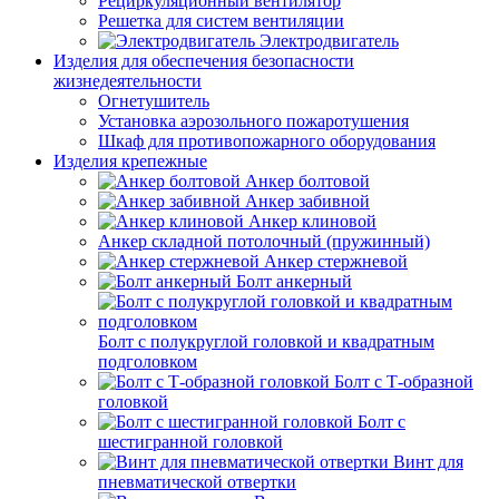
Рециркуляционный вентилятор
Решетка для систем вентиляции
Электродвигатель
Изделия для обеспечения безопасности
жизнедеятельности
Огнетушитель
Установка аэрозольного пожаротушения
Шкаф для противопожарного оборудования
Изделия крепежные
Анкер болтовой
Анкер забивной
Анкер клиновой
Анкер складной потолочный (пружинный)
Анкер стержневой
Болт анкерный
Болт с полукруглой головкой и квадратным
подголовком
Болт с Т-образной
головкой
Болт с
шестигранной головкой
Винт для
пневматической отвертки