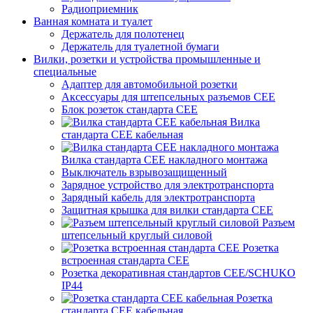
Радиоприемник
Ванная комната и туалет
Держатель для полотенец
Держатель для туалетной бумаги
Вилки, розетки и устройства промышленные и
специальные
Адаптер для автомобильной розетки
Аксессуары для штепсельных разъемов CEE
Блок розеток стандарта CEE
Вилка
стандарта CEE кабельная
Вилка стандарта CEE накладного монтажа
Выключатель взрывозащищенный
Зарядное устройство для электротранспорта
Зарядный кабель для электротранспорта
Защитная крышка для вилки стандарта CEE
Разъем
штепсельный круглый силовой
Розетка
встроенная стандарта CEE
Розетка декоративная стандартов CEE/SCHUKO
IP44
Розетка
стандарта СЕЕ кабельная