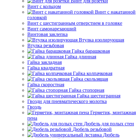
Винт для розетки
Винт с кольцом
Винт с накатанной
головкой
Винт с шестигранным отверстием в головке
Винт самонарезающий
Винтовая заклепка
Втулка изолирующая
Втулка резьбовая
Гайка барашковая
Гайка длинная
Гайка закладная
Гайка квадратная
Гайка колпачковая
Гайка скользящая
Гайка скоростная
Гайка стопорная
Гайка шестигранная
Гвозди для пневматического молотка
Гвоздь
Герметик, монтажная
пена
Дюбель для полых стен
Дюбель резьбовой
Дюбель