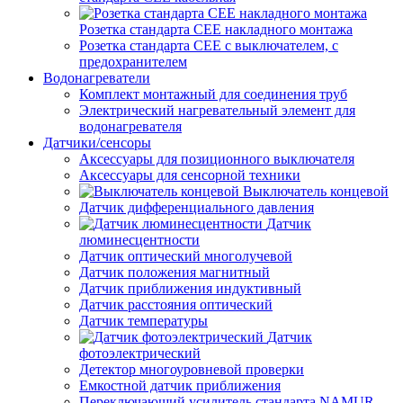
Розетка стандарта СЕЕ накладного монтажа
Розетка стандарта СЕЕ с выключателем, с
предохранителем
Водонагреватели
Комплект монтажный для соединения труб
Электрический нагревательный элемент для
водонагревателя
Датчики/сенсоры
Аксессуары для позиционного выключателя
Аксессуары для сенсорной техники
Выключатель концевой
Датчик дифференциального давления
Датчик
люминесцентности
Датчик оптический многолучевой
Датчик положения магнитный
Датчик приближения индуктивный
Датчик расстояния оптический
Датчик температуры
Датчик
фотоэлектрический
Детектор многоуровневой проверки
Емкостной датчик приближения
Переключающий усилитель стандарта NAMUR