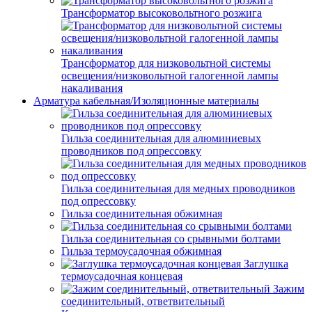
Трансформатор высоковольтного розжига
Трансформатор для низковольтной системы
освещения/низковольтной галогенной лампы
накаливания
Арматура кабельная/Изоляционные материалы
Гильза соединительная для алюминиевых
проводников под опрессовку
Гильза соединительная для медных проводников
под опрессовку
Гильза соединительная обжимная
Гильза соединительная со срывными болтами
Гильза термоусадочная обжимная
Заглушка
термоусадочная концевая
Зажим
соединительный, ответвительный