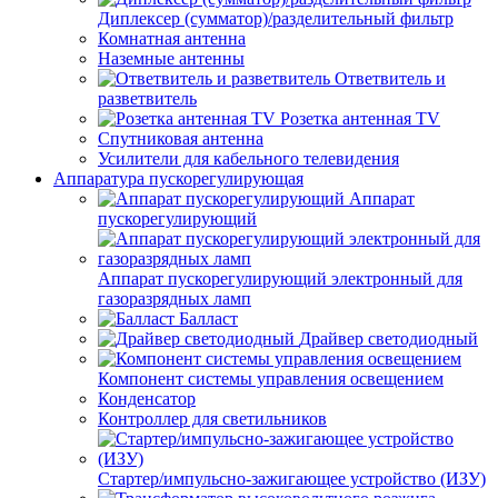
Диплексер (сумматор)/разделительный фильтр
Комнатная антенна
Наземные антенны
Ответвитель и
разветвитель
Розетка антенная TV
Спутниковая антенна
Усилители для кабельного телевидения
Аппаратура пускорегулирующая
Аппарат
пускорегулирующий
Аппарат пускорегулирующий электронный для
газоразрядных ламп
Балласт
Драйвер светодиодный
Компонент системы управления освещением
Конденсатор
Контроллер для светильников
Стартер/импульсно-зажигающее устройство (ИЗУ)