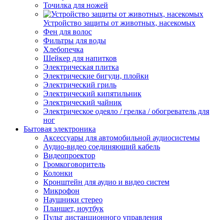
Точилка для ножей
Устройство защиты от животных, насекомых
Фен для волос
Фильтры для воды
Хлебопечка
Шейкер для напитков
Электрическая плитка
Электрические бигуди, плойки
Электрический гриль
Электрический кипятильник
Электрический чайник
Электрическое одеяло / грелка / обогреватель для
ног
Бытовая электроника
Аксессуары для автомобильной аудиосистемы
Аудио-видео соединяющий кабель
Видеопроектор
Громкоговоритель
Колонки
Кронштейн для аудио и видео систем
Микрофон
Наушники стерео
Планшет, ноутбук
Пульт дистанционного управления