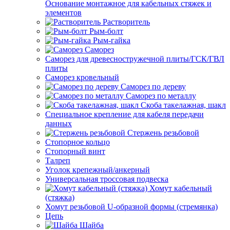
Основание монтажное для кабельных стяжек и
элементов
Растворитель
Рым-болт
Рым-гайка
Саморез
Саморез для древесностружечной плиты/ГСК/ГВЛ
плиты
Саморез кровельный
Саморез по дереву
Саморез по металлу
Скоба такелажная, шакл
Специальное крепление для кабеля передачи
данных
Стержень резьбовой
Стопорное кольцо
Стопорный винт
Талреп
Уголок крепежный/анкерный
Универсальная троссовая подвеска
Хомут кабельный
(стяжка)
Хомут резьбовой U-образной формы (стремянка)
Цепь
Шайба