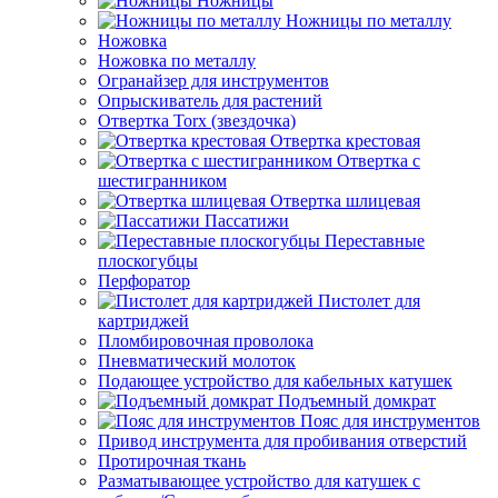
Ножницы
Ножницы по металлу
Ножовка
Ножовка по металлу
Огранайзер для инструментов
Опрыскиватель для растений
Отвертка Torx (звездочка)
Отвертка крестовая
Отвертка с
шестигранником
Отвертка шлицевая
Пассатижи
Переставные
плоскогубцы
Перфоратор
Пистолет для
картриджей
Пломбировочная проволока
Пневматический молоток
Подающее устройство для кабельных катушек
Подъемный домкрат
Пояс для инструментов
Привод инструмента для пробивания отверстий
Протирочная ткань
Разматывающее устройство для катушек с