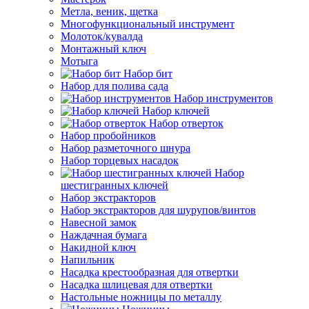
Метла, веник, щетка
Многофункциональный инструмент
Молоток/кувалда
Монтажный ключ
Мотыга
Набор бит
Набор для полива сада
Набор инструментов
Набор ключей
Набор отверток
Набор пробойников
Набор разметочного шнура
Набор торцевых насадок
Набор
шестигранных ключей
Набор экстракторов
Набор экстракторов для шурупов/винтов
Навесной замок
Наждачная бумага
Накидной ключ
Напильник
Насадка крестообразная для отвертки
Насадка шлицевая для отвертки
Настольные ножницы по металлу