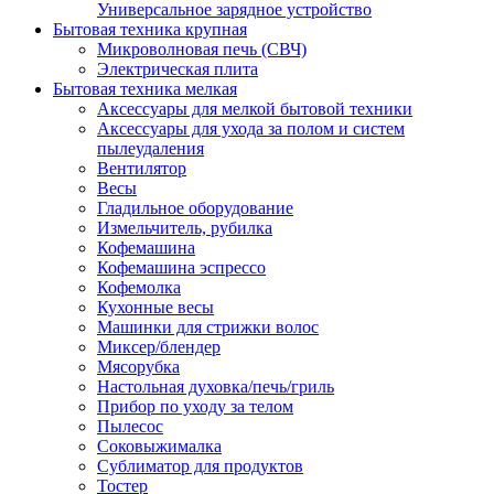
Универсальное зарядное устройство
Бытовая техника крупная
Микроволновая печь (СВЧ)
Электрическая плита
Бытовая техника мелкая
Аксессуары для мелкой бытовой техники
Аксессуары для ухода за полом и систем
пылеудаления
Вентилятор
Весы
Гладильное оборудование
Измельчитель, рубилка
Кофемашина
Кофемашина эспрессо
Кофемолка
Кухонные весы
Машинки для стрижки волос
Миксер/блендер
Мясорубка
Настольная духовка/печь/гриль
Прибор по уходу за телом
Пылесос
Соковыжималка
Сублиматор для продуктов
Тостер