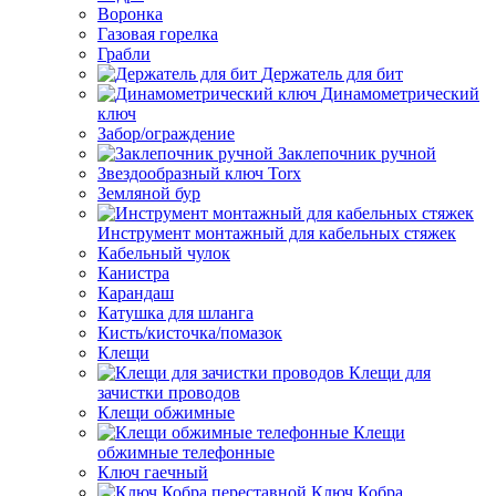
Воронка
Газовая горелка
Грабли
Держатель для бит
Динамометрический
ключ
Забор/ограждение
Заклепочник ручной
Звездообразный ключ Torx
Земляной бур
Инструмент монтажный для кабельных стяжек
Кабельный чулок
Канистра
Карандаш
Катушка для шланга
Кисть/кисточка/помазок
Клещи
Клещи для
зачистки проводов
Клещи обжимные
Клещи
обжимные телефонные
Ключ гаечный
Ключ Кобра