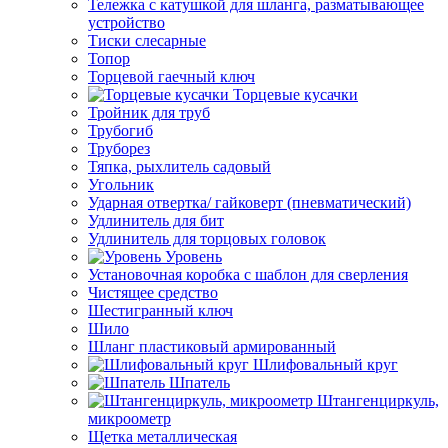
Тележка с катушкой для шланга, разматывающее
устройство
Тиски слесарные
Топор
Торцевой гаечный ключ
Торцевые кусачки
Тройник для труб
Трубогиб
Труборез
Тяпка, рыхлитель садовый
Угольник
Ударная отвертка/ гайковерт (пневматический)
Удлинитель для бит
Удлинитель для торцовых головок
Уровень
Установочная коробка с шаблон для сверления
Чистящее средство
Шестигранный ключ
Шило
Шланг пластиковый армированный
Шлифовальный круг
Шпатель
Штангенциркуль,
микроометр
Щетка металлическая