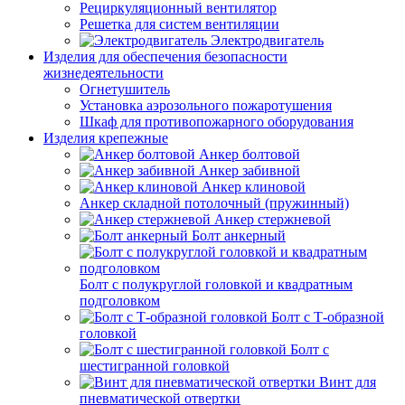
Рециркуляционный вентилятор
Решетка для систем вентиляции
Электродвигатель
Изделия для обеспечения безопасности
жизнедеятельности
Огнетушитель
Установка аэрозольного пожаротушения
Шкаф для противопожарного оборудования
Изделия крепежные
Анкер болтовой
Анкер забивной
Анкер клиновой
Анкер складной потолочный (пружинный)
Анкер стержневой
Болт анкерный
Болт с полукруглой головкой и квадратным
подголовком
Болт с Т-образной
головкой
Болт с
шестигранной головкой
Винт для
пневматической отвертки