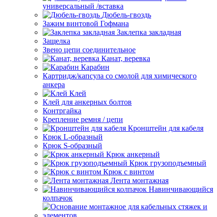
универсальный /вставка
Дюбель-гвоздь
Зажим винтовой Гофмана
Заклепка закладная
Защелка
Звено цепи соединительное
Канат, веревка
Карабин
Картридж/капсула со смолой для химического
анкера
Клей
Клей для анкерных болтов
Контргайка
Крепление ремня / цепи
Кронштейн для кабеля
Крюк L-образный
Крюк S-образный
Крюк анкерный
Крюк грузоподъемный
Крюк с винтом
Лента монтажная
Навинчивающийся
колпачок