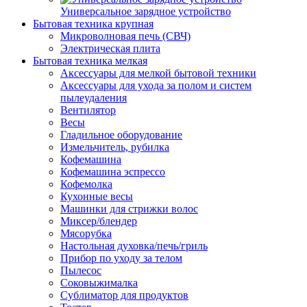
Универсальное зарядное устройство
Бытовая техника крупная
Микроволновая печь (СВЧ)
Электрическая плита
Бытовая техника мелкая
Аксессуары для мелкой бытовой техники
Аксессуары для ухода за полом и систем
пылеудаления
Вентилятор
Весы
Гладильное оборудование
Измельчитель, рубилка
Кофемашина
Кофемашина эспрессо
Кофемолка
Кухонные весы
Машинки для стрижки волос
Миксер/блендер
Мясорубка
Настольная духовка/печь/гриль
Прибор по уходу за телом
Пылесос
Соковыжималка
Сублиматор для продуктов