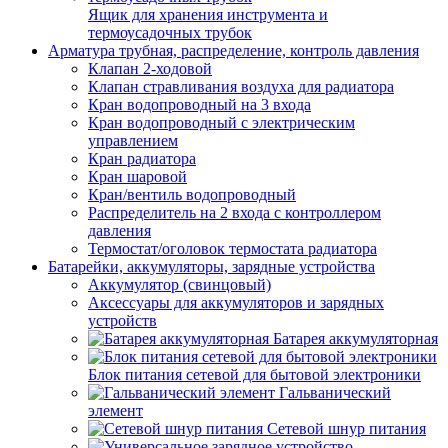
Ящик для хранения инструмента и
термоусадочных трубок
Арматура трубная, распределение, контроль давления
Клапан 2-ходовой
Клапан стравливания воздуха для радиатора
Кран водопроводный на 3 входа
Кран водопроводный с электрическим
управлением
Кран радиатора
Кран шаровой
Кран/вентиль водопроводный
Распределитель на 2 входа с контроллером
давления
Термостат/оголовок термостата радиатора
Батарейки, аккумуляторы, зарядные устройства
Аккумулятор (свинцовый)
Аксессуары для аккумуляторов и зарядных
устройств
Батарея аккумуляторная
Блок питания сетевой для бытовой электроники
Гальванический
элемент
Сетевой шнур питания