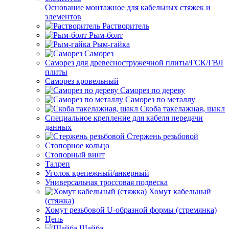
Основание монтажное для кабельных стяжек и
элементов
Растворитель
Рым-болт
Рым-гайка
Саморез
Саморез для древесностружечной плиты/ГСК/ГВЛ
плиты
Саморез кровельный
Саморез по дереву
Саморез по металлу
Скоба такелажная, шакл
Специальное крепление для кабеля передачи
данных
Стержень резьбовой
Стопорное кольцо
Стопорный винт
Талреп
Уголок крепежный/анкерный
Универсальная троссовая подвеска
Хомут кабельный
(стяжка)
Хомут резьбовой U-образной формы (стремянка)
Цепь
Шайба