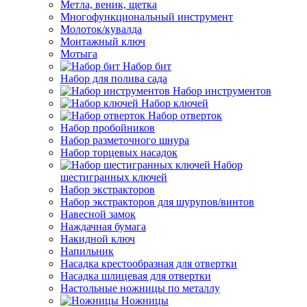
Метла, веник, щетка
Многофункциональный инструмент
Молоток/кувалда
Монтажный ключ
Мотыга
Набор бит
Набор для полива сада
Набор инструментов
Набор ключей
Набор отверток
Набор пробойников
Набор разметочного шнура
Набор торцевых насадок
Набор
шестигранных ключей
Набор экстракторов
Набор экстракторов для шурупов/винтов
Навесной замок
Наждачная бумага
Накидной ключ
Напильник
Насадка крестообразная для отвертки
Насадка шлицевая для отвертки
Настольные ножницы по металлу
Ножницы