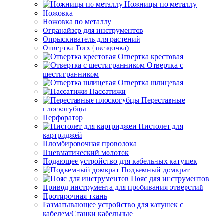
Ножницы по металлу
Ножовка
Ножовка по металлу
Огранайзер для инструментов
Опрыскиватель для растений
Отвертка Torx (звездочка)
Отвертка крестовая
Отвертка с
шестигранником
Отвертка шлицевая
Пассатижи
Переставные
плоскогубцы
Перфоратор
Пистолет для
картриджей
Пломбировочная проволока
Пневматический молоток
Подающее устройство для кабельных катушек
Подъемный домкрат
Пояс для инструментов
Привод инструмента для пробивания отверстий
Протирочная ткань
Разматывающее устройство для катушек с
кабелем/Станки кабельные