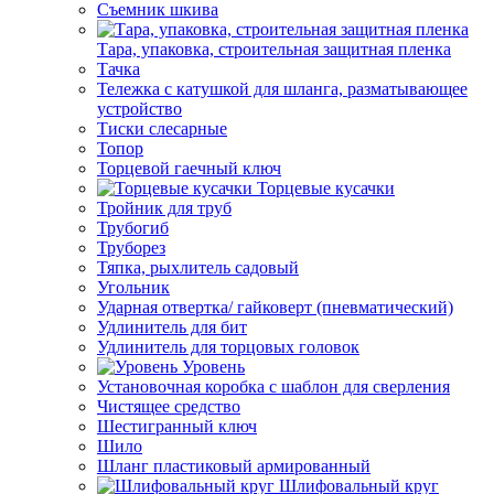
Съемник шкива
Тара, упаковка, строительная защитная пленка
Тачка
Тележка с катушкой для шланга, разматывающее
устройство
Тиски слесарные
Топор
Торцевой гаечный ключ
Торцевые кусачки
Тройник для труб
Трубогиб
Труборез
Тяпка, рыхлитель садовый
Угольник
Ударная отвертка/ гайковерт (пневматический)
Удлинитель для бит
Удлинитель для торцовых головок
Уровень
Установочная коробка с шаблон для сверления
Чистящее средство
Шестигранный ключ
Шило
Шланг пластиковый армированный
Шлифовальный круг