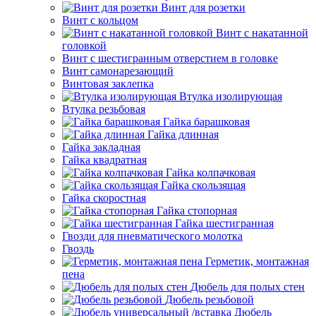
Винт для розетки
Винт с кольцом
Винт с накатанной
головкой
Винт с шестигранным отверстием в головке
Винт самонарезающий
Винтовая заклепка
Втулка изолирующая
Втулка резьбовая
Гайка барашковая
Гайка длинная
Гайка закладная
Гайка квадратная
Гайка колпачковая
Гайка скользящая
Гайка скоростная
Гайка стопорная
Гайка шестигранная
Гвозди для пневматического молотка
Гвоздь
Герметик, монтажная
пена
Дюбель для полых стен
Дюбель резьбовой
Дюбель