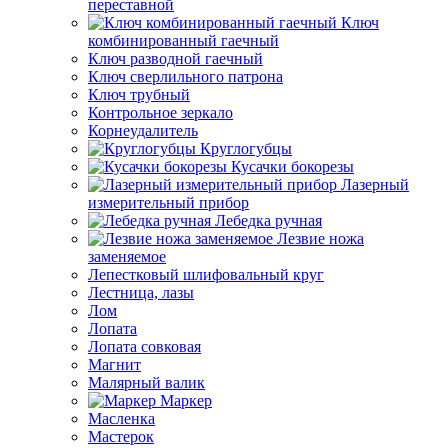
переставной
Ключ
комбинированный гаечный
Ключ разводной гаечный
Ключ сверлильного патрона
Ключ трубный
Контрольное зеркало
Корнеудалитель
Круглогубцы
Кусачки бокорезы
Лазерный
измерительный прибор
Лебедка ручная
Лезвие ножа
заменяемое
Лепестковый шлифовальный круг
Лестница, лазы
Лом
Лопата
Лопата совковая
Магнит
Малярный валик
Маркер
Масленка
Мастерок