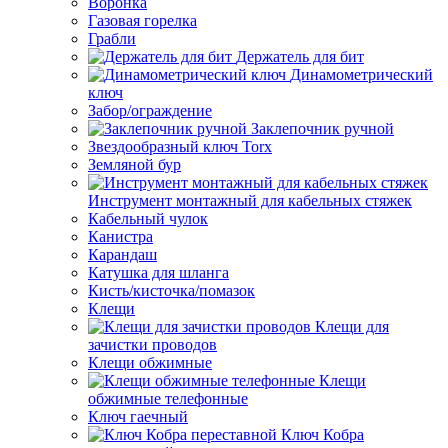
Воронка
Газовая горелка
Грабли
Держатель для бит
Динамометрический
ключ
Забор/ограждение
Заклепочник ручной
Звездообразный ключ Torx
Земляной бур
Инструмент монтажный для кабельных стяжек
Кабельный чулок
Канистра
Карандаш
Катушка для шланга
Кисть/кисточка/помазок
Клещи
Клещи для
зачистки проводов
Клещи обжимные
Клещи
обжимные телефонные
Ключ гаечный
Ключ Кобра