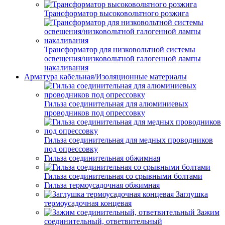
Трансформатор высоковольтного розжига
Трансформатор для низковольтной системы
освещения/низковольтной галогенной лампы
накаливания
Арматура кабельная/Изоляционные материалы
Гильза соединительная для алюминиевых
проводников под опрессовку
Гильза соединительная для медных проводников
под опрессовку
Гильза соединительная обжимная
Гильза соединительная со срывными болтами
Гильза термоусадочная обжимная
Заглушка
термоусадочная концевая
Зажим
соединительный, ответвительный