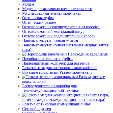
Модем
Модуль для активных компонентов сети
Муфта соединительная модульная
Оптическая муфта
Оптический разъем
Оптоволоконная распределительная коробка
Оптоволоконный монтажный шнур
Оптоволоконный соединительный кабель
Панель коммутационная медная
Панель коммутационная системная медная (витая
пара)
Переходник кабельный
Преобразователь интерфейса
Пылезащитный колпачок для разъемов
Разветвитель для оптоволоконных кабелей
Разъем модульный
Разъем, штекер
коаксиальный
Распределительная коробка для
телекоммуникационной техники
Розетка медная коммуникационная (витая пара)
Розетка оптическая коммуникационная
Сетевой адаптер