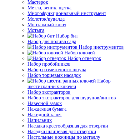
Мастерок
Метла, веник, щетка
Многофункциональный инструмент
Молоток/кувалда
Монтажный ключ
Мотыга
Набор бит
Набор для полива сада
Набор инструментов
Набор ключей
Набор отверток
Набор пробойников
Набор разметочного шнура
Набор торцевых насадок
Набор
шестигранных ключей
Набор экстракторов
Набор экстракторов для шурупов/винтов
Навесной замок
Наждачная бумага
Накидной ключ
Напильник
Насадка крестообразная для отвертки
Насадка шлицевая для отвертки
Настольные ножницы по металлу