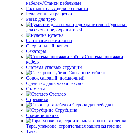
кабелем/Станки кабельные
Распылитель садового шланга
Реверсивная трещотка
Резак для труб
Рукоятки
для съема предохранителей
Рулетка
Сантехнический ключ
Сверлильный патрон
Секаторы
Система протяжки
кабеля
Система угловых струбцин
Слесарное зубило
Совок садовый, посадочный
Средство для смазки, масло
Стамеска
Степлер
Стремянка
Стропа для лебедки
Струбцина
Съемник шкива
Тара, упаковка, строительная защитная пленка
Тачка