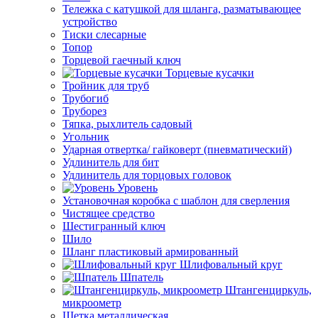
Тележка с катушкой для шланга, разматывающее
устройство
Тиски слесарные
Топор
Торцевой гаечный ключ
Торцевые кусачки
Тройник для труб
Трубогиб
Труборез
Тяпка, рыхлитель садовый
Угольник
Ударная отвертка/ гайковерт (пневматический)
Удлинитель для бит
Удлинитель для торцовых головок
Уровень
Установочная коробка с шаблон для сверления
Чистящее средство
Шестигранный ключ
Шило
Шланг пластиковый армированный
Шлифовальный круг
Шпатель
Штангенциркуль,
микроометр
Щетка металлическая