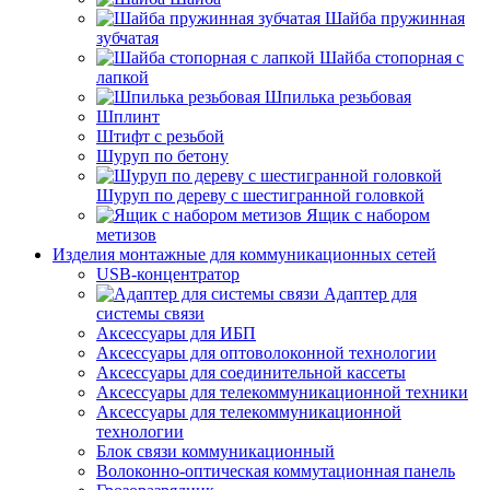
Шайба пружинная
зубчатая
Шайба стопорная с
лапкой
Шпилька резьбовая
Шплинт
Штифт с резьбой
Шуруп по бетону
Шуруп по дереву с шестигранной головкой
Ящик с набором
метизов
Изделия монтажные для коммуникационных сетей
USB-концентратор
Адаптер для
системы связи
Аксессуары для ИБП
Аксессуары для оптоволоконной технологии
Аксессуары для соединительной кассеты
Аксессуары для телекоммуникационной техники
Аксессуары для телекоммуникационной
технологии
Блок связи коммуникационный
Волоконно-оптическая коммутационная панель