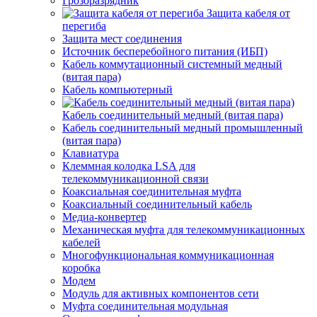
Грозоразрядник
Защита кабеля от
перегиба
Защита мест соединения
Источник бесперебойного питания (ИБП)
Кабель коммутационный системный медный
(витая пара)
Кабель компьютерный
Кабель соединительный медный (витая пара)
Кабель соединительный медный промышленный
(витая пара)
Клавиатура
Клеммная колодка LSA для
телекоммуникационной связи
Коаксиальная соединительная муфта
Коаксиальный соединительный кабель
Медиа-конвертер
Механическая муфта для телекоммуникационных
кабелей
Многофункциональная коммуникационная
коробка
Модем
Модуль для активных компонентов сети
Муфта соединительная модульная