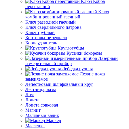
Ключ Кобра
переставной
Ключ
комбинированный гаечный
Ключ разводной гаечный
Ключ сверлильного патрона
Ключ трубный
Контрольное зеркало
Корнеудалитель
Круглогубцы
Кусачки бокорезы
Лазерный
измерительный прибор
Лебедка ручная
Лезвие ножа
заменяемое
Лепестковый шлифовальный круг
Лестница, лазы
Лом
Лопата
Лопата совковая
Магнит
Малярный валик
Маркер
Масленка