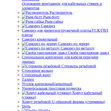
Основание монтажное для кабельных стяжек и
элементов
Растворитель
Рым-болт
Рым-гайка
Саморез
Саморез для древесностружечной плиты/ГСК/ГВЛ
плиты
Саморез кровельный
Саморез по дереву
Саморез по металлу
Скоба такелажная, шакл
Специальное крепление для кабеля передачи
данных
Стержень резьбовой
Стопорное кольцо
Стопорный винт
Талреп
Уголок крепежный/анкерный
Универсальная троссовая подвеска
Хомут кабельный
(стяжка)
Хомут резьбовой U-образной формы (стремянка)
Цепь
Шайба