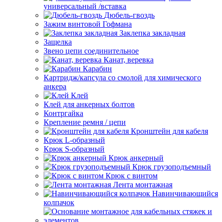
универсальный /вставка
Дюбель-гвоздь
Зажим винтовой Гофмана
Заклепка закладная
Защелка
Звено цепи соединительное
Канат, веревка
Карабин
Картридж/капсула со смолой для химического
анкера
Клей
Клей для анкерных болтов
Контргайка
Крепление ремня / цепи
Кронштейн для кабеля
Крюк L-образный
Крюк S-образный
Крюк анкерный
Крюк грузоподъемный
Крюк с винтом
Лента монтажная
Навинчивающийся
колпачок