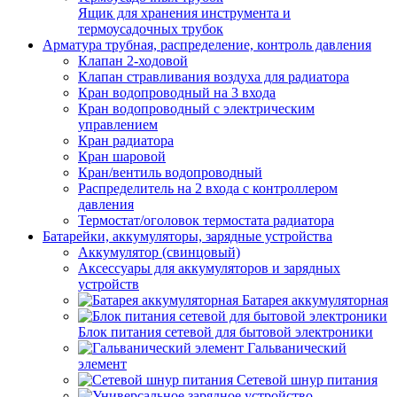
Ящик для хранения инструмента и
термоусадочных трубок
Арматура трубная, распределение, контроль давления
Клапан 2-ходовой
Клапан стравливания воздуха для радиатора
Кран водопроводный на 3 входа
Кран водопроводный с электрическим
управлением
Кран радиатора
Кран шаровой
Кран/вентиль водопроводный
Распределитель на 2 входа с контроллером
давления
Термостат/оголовок термостата радиатора
Батарейки, аккумуляторы, зарядные устройства
Аккумулятор (свинцовый)
Аксессуары для аккумуляторов и зарядных
устройств
Батарея аккумуляторная
Блок питания сетевой для бытовой электроники
Гальванический
элемент
Сетевой шнур питания