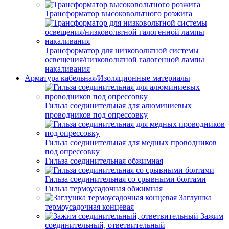
Трансформатор высоковольтного розжига
Трансформатор для низковольтной системы
освещения/низковольтной галогенной лампы
накаливания
Арматура кабельная/Изоляционные материалы
Гильза соединительная для алюминиевых
проводников под опрессовку
Гильза соединительная для медных проводников
под опрессовку
Гильза соединительная обжимная
Гильза соединительная со срывными болтами
Гильза термоусадочная обжимная
Заглушка
термоусадочная концевая
Зажим
соединительный, ответвительный