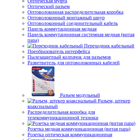
Оптическая муфта
Оптический разъем
Оптоволоконная распределительная коробка
Оптоволоконный монтажный шнур
Оптоволоконный соединительный кабель
Панель коммутационная медная
Панель коммутационная системная медная (витая
пара)
Переходник кабельный
Преобразователь интерфейса
Пылезащитный колпачок для разъемов
Разветвитель для оптоволоконных кабелей
Разъем модульный
Разъем, штекер
коаксиальный
Распределительная коробка для
телекоммуникационной техники
Розетка медная коммуникационная (витая пара)
Розетка оптическая коммуникационная