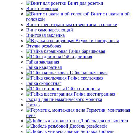
Винт для розетки
Винт с кольцом
Винт с накатанной
головкой
Винт с шестигранным отверстием в головке
Винт самонарезающий
Винтовая заклепка
Втулка изолирующая
Втулка резьбовая
Гайка барашковая
Гайка длинная
Гайка закладная
Гайка квадратная
Гайка колпачковая
Гайка скользящая
Гайка скоростная
Гайка стопорная
Гайка шестигранная
Гвозди для пневматического молотка
Гвоздь
Герметик, монтажная
пена
Дюбель для полых стен
Дюбель резьбовой
Дюбель