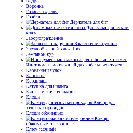
Ведро
Воронка
Газовая горелка
Грабли
Держатель для бит
Динамометрический
ключ
Забор/ограждение
Заклепочник ручной
Звездообразный ключ Torx
Земляной бур
Инструмент монтажный для кабельных стяжек
Кабельный чулок
Канистра
Карандаш
Катушка для шланга
Кисть/кисточка/помазок
Клещи
Клещи для
зачистки проводов
Клещи обжимные
Клещи
обжимные телефонные
Ключ гаечный