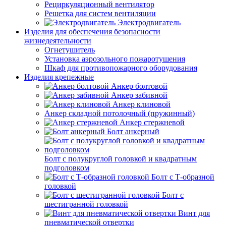
Рециркуляционный вентилятор
Решетка для систем вентиляции
Электродвигатель
Изделия для обеспечения безопасности
жизнедеятельности
Огнетушитель
Установка аэрозольного пожаротушения
Шкаф для противопожарного оборудования
Изделия крепежные
Анкер болтовой
Анкер забивной
Анкер клиновой
Анкер складной потолочный (пружинный)
Анкер стержневой
Болт анкерный
Болт с полукруглой головкой и квадратным
подголовком
Болт с Т-образной
головкой
Болт с
шестигранной головкой
Винт для
пневматической отвертки