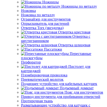
Ножницы
Ножницы по металлу
Ножовка
Ножовка по металлу
Огранайзер для инструментов
Опрыскиватель для растений
Отвертка Torx (звездочка)
Отвертка крестовая
Отвертка с
шестигранником
Отвертка шлицевая
Пассатижи
Переставные
плоскогубцы
Перфоратор
Пистолет для
картриджей
Пломбировочная проволока
Пневматический молоток
Подающее устройство для кабельных катушек
Подъемный домкрат
Пояс для инструментов
Привод инструмента для пробивания отверстий
Протирочная ткань
Разматывающее устройство для катушек с