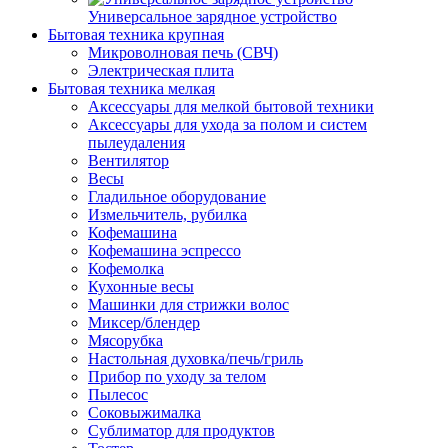
Универсальное зарядное устройство
Бытовая техника крупная
Микроволновая печь (СВЧ)
Электрическая плита
Бытовая техника мелкая
Аксессуары для мелкой бытовой техники
Аксессуары для ухода за полом и систем
пылеудаления
Вентилятор
Весы
Гладильное оборудование
Измельчитель, рубилка
Кофемашина
Кофемашина эспрессо
Кофемолка
Кухонные весы
Машинки для стрижки волос
Миксер/блендер
Мясорубка
Настольная духовка/печь/гриль
Прибор по уходу за телом
Пылесос
Соковыжималка
Сублиматор для продуктов