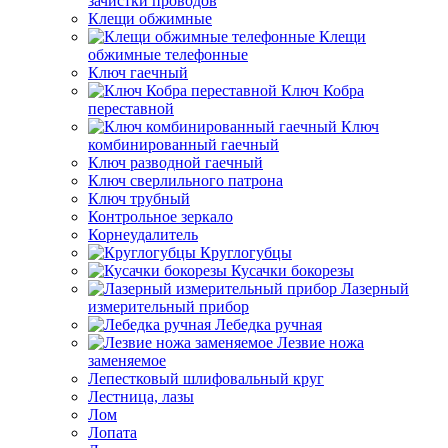
зачистки проводов
Клещи обжимные
Клещи
обжимные телефонные
Ключ гаечный
Ключ Кобра
переставной
Ключ
комбинированный гаечный
Ключ разводной гаечный
Ключ сверлильного патрона
Ключ трубный
Контрольное зеркало
Корнеудалитель
Круглогубцы
Кусачки бокорезы
Лазерный
измерительный прибор
Лебедка ручная
Лезвие ножа
заменяемое
Лепестковый шлифовальный круг
Лестница, лазы
Лом
Лопата