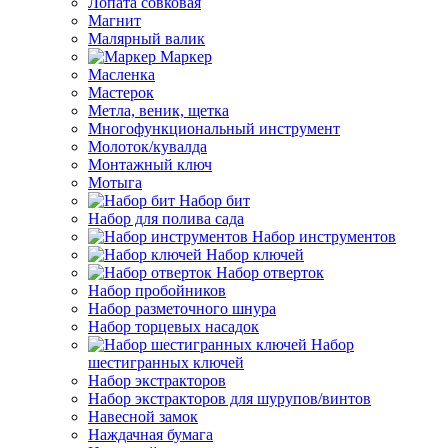
Лопата совковая
Магнит
Малярный валик
Маркер
Масленка
Мастерок
Метла, веник, щетка
Многофункциональный инструмент
Молоток/кувалда
Монтажный ключ
Мотыга
Набор бит
Набор для полива сада
Набор инструментов
Набор ключей
Набор отверток
Набор пробойников
Набор разметочного шнура
Набор торцевых насадок
Набор
шестигранных ключей
Набор экстракторов
Набор экстракторов для шурупов/винтов
Навесной замок
Наждачная бумага