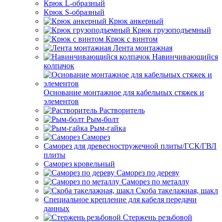
Крюк L-образный
Крюк S-образный
Крюк анкерный
Крюк грузоподъемный
Крюк с винтом
Лента монтажная
Навинчивающийся
колпачок
Основание монтажное для кабельных стяжек и
элементов
Растворитель
Рым-болт
Рым-гайка
Саморез
Саморез для древесностружечной плиты/ГСК/ГВЛ
плиты
Саморез кровельный
Саморез по дереву
Саморез по металлу
Скоба такелажная, шакл
Специальное крепление для кабеля передачи
данных
Стержень резьбовой