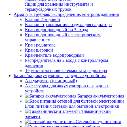
Ящик для хранения инструмента и
термоусадочных трубок
Арматура трубная, распределение, контроль давления
Клапан 2-ходовой
Клапан стравливания воздуха для радиатора
Кран водопроводный на 3 входа
Кран водопроводный с электрическим
управлением
Кран радиатора
Кран шаровой
Кран/вентиль водопроводный
Распределитель на 2 входа с контроллером
давления
Термостат/оголовок термостата радиатора
Батарейки, аккумуляторы, зарядные устройства
Аккумулятор (свинцовый)
Аксессуары для аккумуляторов и зарядных
устройств
Батарея аккумуляторная
Блок питания сетевой для бытовой электроники
Гальванический
элемент
Сетевой шнур питания