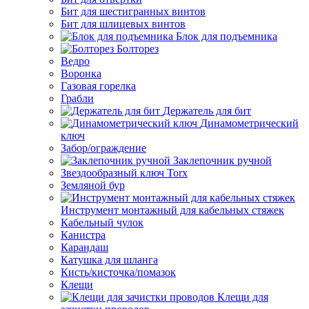
Бит для шестигранных винтов
Бит для шлицевых винтов
Блок для подъемника
Болторез
Ведро
Воронка
Газовая горелка
Грабли
Держатель для бит
Динамометрический
ключ
Забор/ограждение
Заклепочник ручной
Звездообразный ключ Torx
Земляной бур
Инструмент монтажный для кабельных стяжек
Кабельный чулок
Канистра
Карандаш
Катушка для шланга
Кисть/кисточка/помазок
Клещи
Клещи для