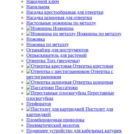
Накидной ключ
Напильник
Насадка крестообразная для отвертки
Насадка шлицевая для отвертки
Настольные ножницы по металлу
Ножницы
Ножницы по металлу
Ножовка
Ножовка по металлу
Огранайзер для инструментов
Опрыскиватель для растений
Отвертка Torx (звездочка)
Отвертка крестовая
Отвертка с
шестигранником
Отвертка шлицевая
Пассатижи
Переставные
плоскогубцы
Перфоратор
Пистолет для
картриджей
Пломбировочная проволока
Пневматический молоток
Подающее устройство для кабельных катушек