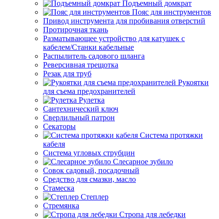
Подъемный домкрат
Пояс для инструментов
Привод инструмента для пробивания отверстий
Протирочная ткань
Разматывающее устройство для катушек с
кабелем/Станки кабельные
Распылитель садового шланга
Реверсивная трещотка
Резак для труб
Рукоятки
для съема предохранителей
Рулетка
Сантехнический ключ
Сверлильный патрон
Секаторы
Система протяжки
кабеля
Система угловых струбцин
Слесарное зубило
Совок садовый, посадочный
Средство для смазки, масло
Стамеска
Степлер
Стремянка
Стропа для лебедки