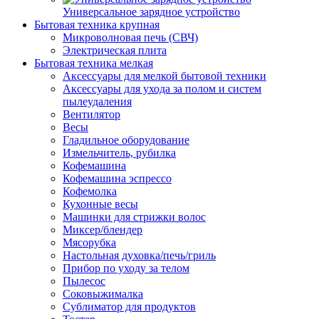
Универсальное зарядное устройство
Бытовая техника крупная
Микроволновая печь (СВЧ)
Электрическая плита
Бытовая техника мелкая
Аксессуары для мелкой бытовой техники
Аксессуары для ухода за полом и систем
пылеудаления
Вентилятор
Весы
Гладильное оборудование
Измельчитель, рубилка
Кофемашина
Кофемашина эспрессо
Кофемолка
Кухонные весы
Машинки для стрижки волос
Миксер/блендер
Мясорубка
Настольная духовка/печь/гриль
Прибор по уходу за телом
Пылесос
Соковыжималка
Сублиматор для продуктов