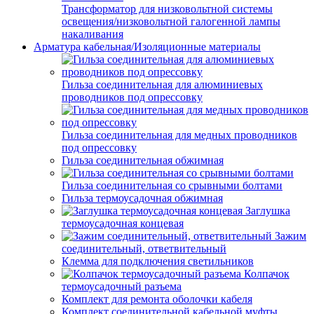
Трансформатор для низковольтной системы
освещения/низковольтной галогенной лампы
накаливания
Арматура кабельная/Изоляционные материалы
Гильза соединительная для алюминиевых
проводников под опрессовку
Гильза соединительная для медных проводников
под опрессовку
Гильза соединительная обжимная
Гильза соединительная со срывными болтами
Гильза термоусадочная обжимная
Заглушка
термоусадочная концевая
Зажим
соединительный, ответвительный
Клемма для подключения светильников
Колпачок
термоусадочный разъема
Комплект для ремонта оболочки кабеля
Комплект соединительной кабельной муфты