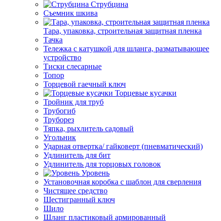
Струбцина
Съемник шкива
Тара, упаковка, строительная защитная пленка
Тачка
Тележка с катушкой для шланга, разматывающее
устройство
Тиски слесарные
Топор
Торцевой гаечный ключ
Торцевые кусачки
Тройник для труб
Трубогиб
Труборез
Тяпка, рыхлитель садовый
Угольник
Ударная отвертка/ гайковерт (пневматический)
Удлинитель для бит
Удлинитель для торцовых головок
Уровень
Установочная коробка с шаблон для сверления
Чистящее средство
Шестигранный ключ
Шило
Шланг пластиковый армированный