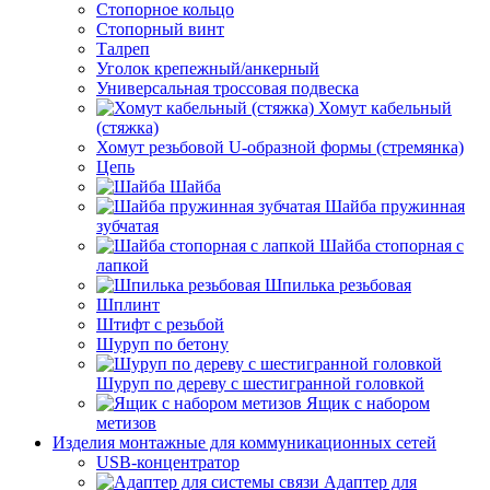
Стопорное кольцо
Стопорный винт
Талреп
Уголок крепежный/анкерный
Универсальная троссовая подвеска
Хомут кабельный
(стяжка)
Хомут резьбовой U-образной формы (стремянка)
Цепь
Шайба
Шайба пружинная
зубчатая
Шайба стопорная с
лапкой
Шпилька резьбовая
Шплинт
Штифт с резьбой
Шуруп по бетону
Шуруп по дереву с шестигранной головкой
Ящик с набором
метизов
Изделия монтажные для коммуникационных сетей
USB-концентратор
Адаптер для