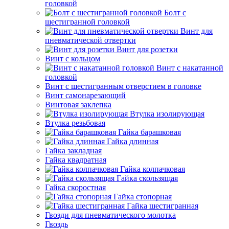
головкой
Болт с
шестигранной головкой
Винт для
пневматической отвертки
Винт для розетки
Винт с кольцом
Винт с накатанной
головкой
Винт с шестигранным отверстием в головке
Винт самонарезающий
Винтовая заклепка
Втулка изолирующая
Втулка резьбовая
Гайка барашковая
Гайка длинная
Гайка закладная
Гайка квадратная
Гайка колпачковая
Гайка скользящая
Гайка скоростная
Гайка стопорная
Гайка шестигранная
Гвозди для пневматического молотка
Гвоздь