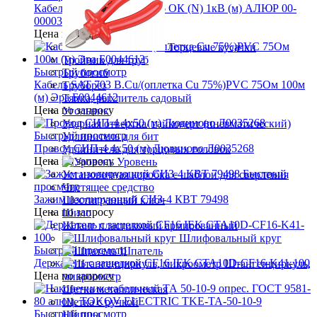
Кабель ВБШвнг(А)-LS 4х6 ОК (N) 1кВ (м) АЛЮР 00-
00003425
Цена по запросу
Торцевые кусачки
Тройник для труб
Быстрый просмотр
Трубогиб
Кабель SAT 703 B.Cu/(оплетка Cu 75%)PVC 75Ом 100м
Труборез
(м) Эра Б0044612
Тяпка, рыхлитель садовый
Цена по запросу
Угольник
Ударная отвертка/ гайковерт (пневматический)
Быстрый просмотр
Удлинитель для бит
Провод СИП-4 4х50 (м) Людиново Л0035268
Удлинитель для торцовых головок
Цена по запросу
Уровень
Быстрый
Установочная коробка с шаблон для сверления
просмотр
Чистящее средство
Зажим изолирующий СИЗ-4 КВТ 79498
Шестигранный ключ
Цена по запросу
Шило
Шланг пластиковый армированный
Шлифовальный круг
Быстрый просмотр
Шпатель
Держатель с защелкой CF16 IEK CTA10D-CF16-K41-100
Штангенциркуль,
Цена по запросу
микроометр
Щетка металлическая
Щетка с ручкой
Быстрый просмотр
Щипцы