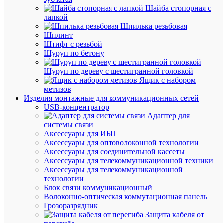
Шайба стопорная с
лапкой
Шпилька резьбовая
Под
Шплинт
заказ
Штифт с резьбой
Артикул
Шуруп по бетону
ORF-
06D-
Шуруп по дереву с шестигранной головкой
127-
Ящик с набором
265VAC
метизов
Бренд
Изделия монтажные для коммуникационных сетей
ONI
USB-концентратор
Цена
Адаптер для
по
системы связи
запросу
Аксессуары для ИБП
Аксессуары для оптоволоконной технологии
Запроси
Аксессуары для соединительной кассеты
цену
Аксессуары для телекоммуникационной техники
Аксессуары для телекоммуникационной
технологии
Блок связи коммуникационный
В
Волоконно-оптическая коммутационная панель
избранн
Грозоразрядник
Защита кабеля от