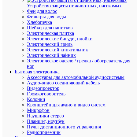
Артикул
Устройство защиты от животных, насекомых
ORF-
Фен для волос
08D-
Фильтры для воды
127-
Хлебопечка
265VAC
Шейкер для напитков
Бренд
Электрическая плитка
ONI
Электрические бигуди, плойки
Цена
Электрический гриль
по
Электрический кипятильник
запросу
Электрический чайник
Электрическое одеяло / грелка / обогреватель для
Запроси
ног
цену
Бытовая электроника
Аксессуары для автомобильной аудиосистемы
Аудио-видео соединяющий кабель
Видеопроектор
В
Громкоговоритель
избранн
Колонки
Кронштейн для аудио и видео систем
Микрофон
К
Наушники стерео
сравнен
Планшет, ноутбук
Пульт дистанционного управления
Радиоприемник