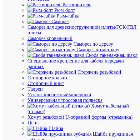
Растворитель
Рым-болт
Рым-гайка
Саморез
Саморез для древесностружечной плиты/ГСК/ГВЛ
Быстры
плиты
просмот
Саморез кровельный
Реле
Саморез по дереву
фаз
Саморез по металлу
ORF-
Скоба такелажная, шакл
06D
Специальное крепление для кабеля передачи
3ф
данных
2
Стержень резьбовой
конт.
Стопорное кольцо
127-
Стопорный винт
265В
Талреп
AC
Уголок крепежный/анкерный
с
Универсальная троссовая подвеска
контр.
Хомут кабельный
нейтр.
(стяжка)
ONI
Хомут резьбовой U-образной формы (стремянка)
ORF-
Цепь
06D-
Шайба
127-
Шайба пружинная
265VAC
зубчатая