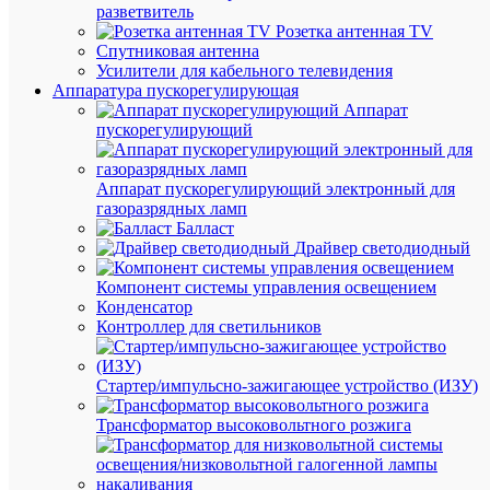
разветвитель
Розетка антенная TV
Спутниковая антенна
Вес
Усилители для кабельного телевидения
и
Аппаратура пускорегулирующая
габа
Аппарат
пускорегулирующий
Дл
100
(мм
Аппарат пускорегулирующий электронный для
Вы
газоразрядных ламп
70
(мм
Балласт
Драйвер светодиодный
Ши
20
(мм
Компонент системы управления освещением
Конденсатор
Ве
71
Контроллер для светильников
(гр
Про
Стартер/импульсно-зажигающее устройство (ИЗУ)
Меан
Пр
Трансформатор высоковольтного розжига
93
Выс
мм
мм