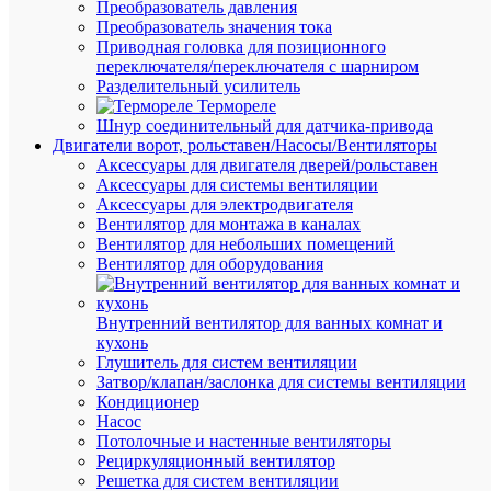
Преобразователь давления
Преобразователь значения тока
Приводная головка для позиционного
переключателя/переключателя с шарниром
Разделительный усилитель
Термореле
Шнур соединительный для датчика-привода
Двигатели ворот, рольставен/Насосы/Вентиляторы
Быстры
Аксессуары для двигателя дверей/рольставен
просмот
Аксессуары для системы вентиляции
Реле
Аксессуары для электродвигателя
контрол
Вентилятор для монтажа в каналах
фаз
Вентилятор для небольших помещений
ЕЛ-11Е
Вентилятор для оборудования
380В
50Гц
Реле
Внутренний вентилятор для ванных комнат и
и
кухонь
Автомат
Глушитель для систем вентиляции
A8222-
Затвор/клапан/заслонка для системы вентиляции
7713513
Кондиционер
Насос
Потолочные и настенные вентиляторы
Рециркуляционный вентилятор
Под
Решетка для систем вентиляции