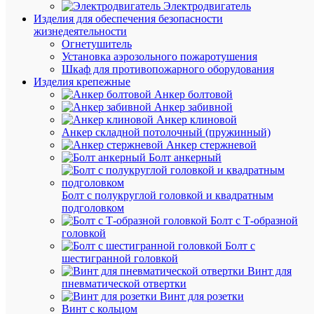
заказ
Электродвигатель
Артикул
Изделия для обеспечения безопасности
A8222-
жизнедеятельности
7713513
Огнетушитель
Бренд
Установка аэрозольного пожаротушения
Реле
Шкаф для противопожарного оборудования
и
Изделия крепежные
Автомат
Анкер болтовой
Цена
Анкер забивной
по
Анкер клиновой
запросу
Анкер складной потолочный (пружинный)
Анкер стержневой
Запроси
Болт анкерный
цену
Болт с полукруглой головкой и квадратным
подголовком
В
Болт с Т-образной
избранн
головкой
Болт с
шестигранной головкой
К
Винт для
сравнен
пневматической отвертки
Винт для розетки
Винт с кольцом