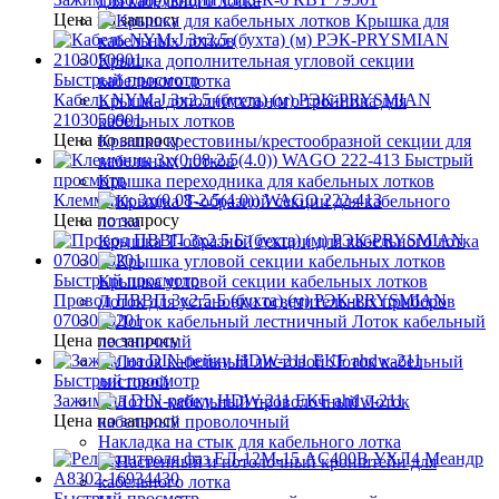
для кабельного лотка
Цена по запросу
Крышка для
кабельных лотков
Крышка дополнительная угловой секции
Быстрый просмотр
кабельного лотка
Кабель NYM-J 3х2.5 (бухта) (м) РЭК-PRYSMIAN
Крышка дополнительного тройника для
2103050901
кабельных лотков
Цена по запросу
Крышка крестовины/крестообразной секции для
Быстрый
кабельных лотков
просмотр
Крышка переходника для кабельных лотков
Клеммник 3х(0.08-2.5(4.0)) WAGO 222-413
Цена по запросу
Крышка Т-образной секции для кабельного лотка
Быстрый просмотр
Крышка угловой секции кабельных лотков
Провод ПВВП 3х2.5 Б (бухта) (м) РЭК-PRYSMIAN
Лоток для установки осветительных приборов
0703050201
Лоток кабельный
Цена по запросу
лестничный
Лоток кабельный
Быстрый просмотр
листовой
Зажим на DIN-рейку HDW-211 EKF ahdw-211
Лоток
Цена по запросу
кабельный проволочный
Накладка на стык для кабельного лотка
Быстрый просмотр