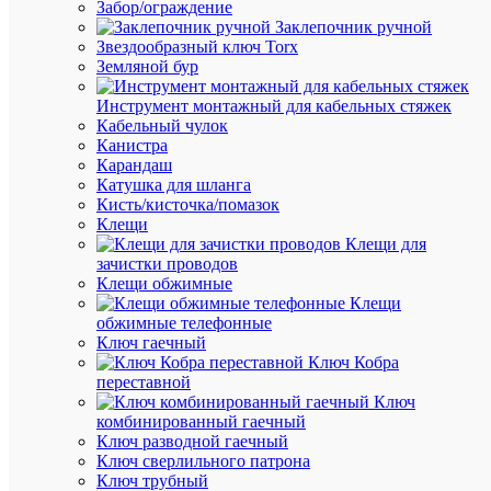
Забор/ограждение
DIN-
Заклепочник ручной
рейке)
Звездообразный ключ Torx
F&F
Земляной бур
EA04.00
Инструмент монтажный для кабельных стяжек
Кабельный чулок
Канистра
Под
Карандаш
заказ
Катушка для шланга
Артикул
Кисть/кисточка/помазок
EA04.00
Клещи
Бренд
Клещи для
Евроавт
зачистки проводов
F&F
Клещи обжимные
Цена
Клещи
по
обжимные телефонные
запросу
Ключ гаечный
Ключ Кобра
Запроси
переставной
цену
Ключ
комбинированный гаечный
Ключ разводной гаечный
Ключ сверлильного патрона
В
Ключ трубный
избранн