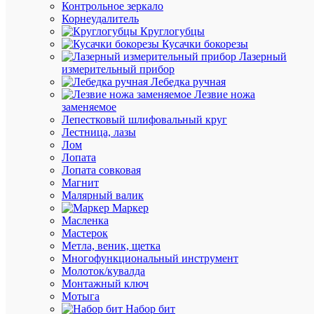
Контрольное зеркало
Корнеудалитель
Круглогубцы
К
Кусачки бокорезы
сравнен
Лазерный
измерительный прибор
Лебедка ручная
Лезвие ножа
заменяемое
Лепестковый шлифовальный круг
Лестница, лазы
Лом
Лопата
Лопата совковая
Магнит
Быстры
Малярный валик
просмот
Маркер
Реле
Масленка
контрол
Мастерок
фаз
Метла, веник, щетка
CZF-
Многофункциональный инструмент
310
Молоток/кувалда
(1
Монтажный ключ
модуль;
Мотыга
монтаж
Набор бит
на