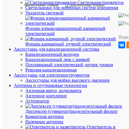
Светильник/прожектор
Высота,
93
Аналогичные товары
Светильники для линейных систем освещения
мм
мм
Указатель световой
62
Глубина
мм
Диапазон
Фонарь взрывозащищенный карманный
измерения
560
напряжен
электрический
В
Поде
по,
В
Фонарь карманный, ручной электрический
Диапазон
Аксессуары для канализационной системы
измерения
Канализационный колодец
210
напряжен
Канализационный люк с рамкой
В
с,
Поплавковый электрический датчик уровня
В
Ревизия канализационная
Количеств
Аксессуары для электроинструментов
замыкающ
0
Аксессуары для мойки высокого давления
контактов
Антенны и спутниковые технологии
Количеств
Антенная мачта, радиомачта
переключ
2
Антенное крепление
контактов
Аттенюатор
Единица
измерени
Диплексер (сумматор)/разделительный фильтр
штук
Комнатная антенна
Наземные антенны
Ответвитель и