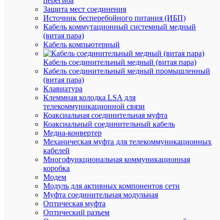
перегиба
К
Защита мест соединения
сравнен
Источник бесперебойного питания (ИБП)
Кабель коммутационный системный медный
(витая пара)
Кабель компьютерный
Кабель соединительный медный (витая пара)
Кабель соединительный медный промышленный
(витая пара)
Клавиатура
Клеммная колодка LSA для
Быстры
телекоммуникационной связи
просмот
Коаксиальная соединительная муфта
Реле
Коаксиальный соединительный кабель
фаз
Медиа-конвертер
ORF
Механическая муфта для телекоммуникационных
03
кабелей
3ф
Многофункциональная коммуникационная
220-
коробка
460В
Модем
AC
Модуль для активных компонентов сети
IEK
Муфта соединительная модульная
ORF-
Оптическая муфта
03-
Оптический разъем
220-