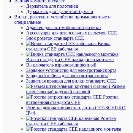
Ванная комната и туалет
Держатель для полотенец
Держатель для туалетной бумаги
Вилки, розетки и устройства промышленные и
специальные
Адаптер для автомобильной розетки
Аксессуары для штепсельных разъемов CEE
Быстры
Блок розеток стандарта CEE
просмот
Вилка
Реле
стандарта CEE кабельная
контрол
фаз
Вилка стандарта CEE накладного монтажа
OptiRel
Выключатель взрывозащищенный
D
Зарядное устройство для электротранспорта
PHS-
Зарядный кабель для электротранспорта
3-
Защитная крышка для вилки стандарта CEE
1M-
Разъем
04-
штепсельный круглый силовой
PN-
Розетка
2
встроенная стандарта CEE
повышен
Розетка декоративная стандартов CEE/SCHUKO
понижен
IP44
3Ф+N
Розетка
2СО
стандарта СЕЕ кабельная
КЭАЗ
331994