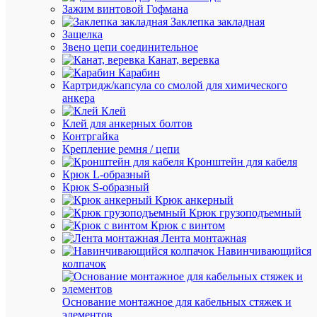
Цена
Зажим винтовой Гофмана
по
Заклепка закладная
запросу
Защелка
Звено цепи соединительное
Запроси
Канат, веревка
цену
Карабин
Картридж/капсула со смолой для химического
анкера
Клей
В
Клей для анкерных болтов
избранн
Контргайка
Крепление ремня / цепи
Кронштейн для кабеля
К
Крюк L-образный
сравнен
Крюк S-образный
Крюк анкерный
Крюк грузоподъемный
Крюк с винтом
Лента монтажная
Навинчивающийся
колпачок
Основание монтажное для кабельных стяжек и
элементов