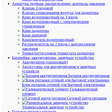
Арматура трубная, распределение, контроль давления
Клапан 2-ходовой
Клапан стравливания воздуха для радиатора
Кран водопроводный на 3 входа
АН
Кран водопроводный с электрическим
управлением
ТО
Кран радиатора
(8)
Кран шаровой
Кран/вентиль водопроводный
Распределитель на 2 входа с контроллером
давления
Термостат/оголовок термостата радиатора
Батарейки, аккумуляторы, зарядные устройства
Аккумулятор (свинцовый)
Аксессуары для аккумуляторов и зарядных
устройств
Батарея аккумуляторная
Блок питания сетевой для бытовой электроники
Гальванический
элемент
Сетевой шнур питания
Универсальное зарядное устройство
Бытовая техника крупная