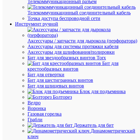
Телекоммуникационный разъем
К
Телекоммуникацонный соединительный кабель
сравнен
Точка доступа беспроводной сети
Инструмент ручной
Аксессуары / запчасти для дырокола (перфоратора)
Аксессуары для системы протяжки кабеля
Аксессуары для шлифования/полировки
Бит для звездообразных винтов Torx
Бит для
крестообразных винтов
Быстры
Бит для отвертки
просмот
Бит для шестигранных винтов
Реле
Бит для шлицевых винтов
контрол
Блок для подъемника
фаз
Болторез
CZF-
Ведро
BR
Воронка
(3х400/
Газовая горелка
8А
Грабли
1перекл.
Держатель для бит
IP20
Динамометрический
монтаж
ключ
на