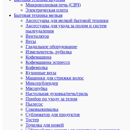
Быстры
Микроволновая печь (СВЧ)
просмот
Электрическая плита
Реле
Бытовая техника мелкая
фаз
Аксессуары для мелкой бытовой техники
ORF-
Аксессуары для ухода за полом и систем
08D
пылеудаления
3ф
Вентилятор
2
Весы
конт.
Гладильное оборудование
127-
Измельчитель, рубилка
265В
Кофемашина
AC
Кофемашина эспрессо
с
Кофемолка
контр.
Кухонные весы
нейтр.
Машинки для стрижки волос
ONI
Миксер/блендер
ORF-
Мясорубка
08D-
Настольная духовка/печь/гриль
127-
Прибор по уходу за телом
265VAC
Пылесос
Соковыжималка
Сублиматор для продуктов
Тостер
Под
Точилка для ножей
заказ