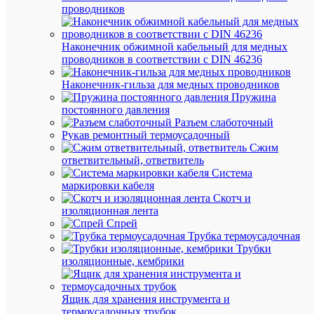
проводников
Фу
кон
Да
пор
Наконечник обжимной кабельный для медных
чер
проводников в соответствии с DIN 46236
фаз
Наконечник-гильза для медных проводников
Фу
Пружина
об
Да
постоянного давления
ас
Разъем слаботочный
фаз
Рукав ремонтный термоусадочный
Фу
Сжим
Да
об
ответвительный, ответвитель
обр
Система
маркировки кабеля
Фу
Скотч и
Да
об
изоляционная лента
пе
Спрей
Трубка термоусадочная
Фу
Трубки
об
Да
изоляционные, кембрики
по
на
Ящик для хранения инструмента и
18
Ши
термоусадочных трубок
мм
мм