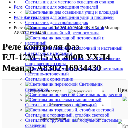
•
Светильник для местного освещения станков
Реле
Светильник для освещения туннелей
•
Реле контроля фаз
Светильник для освещения улиц и площадей
•
Светильник для стройплощадок
Реле контроля фаз ЕЛ-12М-15 AC400В УХЛ4 Меандр
A8302-16934430
Светильник линейный реечного типа
Реле контроля фаз
Светильник накладной потолочный и настенный
Светильник напольный
ЕЛ-12М-15 AC400В УХЛ4
Светильник
направленного света
Меандр A8302-16934430
Светильник
настенно-потолочный
Светильник ориентации
Светильник
Цен
переносной
Вернуться в раздел
Отзывов:
Светильник подвесной
Светильник пылевлагозащищенный
Обзор товара
Характе
Все
Светильник торшерный, столбик световой
Характеристики
характ
Светильник трубчатый для модульной системы
освещения
Производи
Меандр