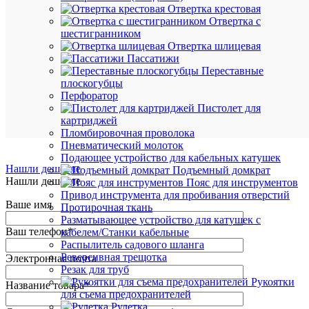
Отвертка крестовая
Отвертка с
шестигранником
В
Отвертка шлицевая
избранн
Пассатижи
Переставные
плоскогубцы
К
Перфоратор
сравнен
Пистолет для
картриджей
Пломбировочная проволока
Пневматический молоток
Подающее устройство для кабельных катушек
Нашли дешевле
Подъемный домкрат
Нашли дешевле
Пояс для инструментов
Привод инструмента для пробивания отверстий
Ваше имя
Протирочная ткань
Разматывающее устройство для катушек с
Ваш телефон
*
кабелем/Станки кабельные
Распылитель садового шланга
Реверсивная трещотка
Электронная почта
Резак для труб
Рукоятки
Название товара
*
для съема предохранителей
Рулетка