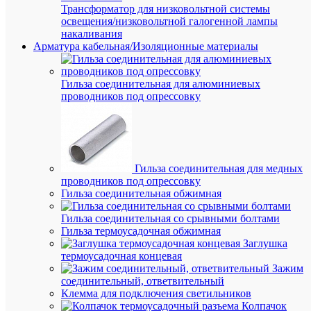
Трансформатор для низковольтной системы
62
Гл
освещения/низковольтной галогенной лампы
мм
накаливания
Ди
Арматура кабельная/Изоляционные материалы
560
изм
В
на
по,
Гильза соединительная для алюминиевых
проводников под опрессовку
Ди
210
изм
В
на
с, 
Кол
Гильза соединительная для медных
0
за
проводников под опрессовку
кон
Гильза соединительная обжимная
Кол
Гильза соединительная со срывными болтами
2
пе
Гильза термоусадочная обжимная
кон
Заглушка
Кол
термоусадочная концевая
0
ра
Зажим
кон
соединительный, ответвительный
Клемма для подключения светильников
Ма
Колпачок