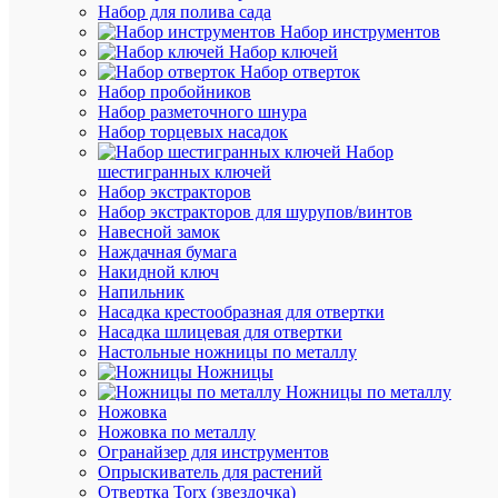
Набор для полива сада
DIN-
Набор инструментов
рейке;
Набор ключей
3х400/2
Набор отверток
8А
Набор пробойников
1NO/NC
Набор разметочного шнура
IP20)
Набор торцевых насадок
F&F
Набор
EA04.00
шестигранных ключей
Набор экстракторов
Набор экстракторов для шурупов/винтов
Навесной замок
Под
Наждачная бумага
заказ
Накидной ключ
Артикул
Напильник
EA04.00
Насадка крестообразная для отвертки
Бренд
Насадка шлицевая для отвертки
Евроавт
Настольные ножницы по металлу
F&F
Ножницы
Цена
Ножницы по металлу
по
Ножовка
запросу
Ножовка по металлу
Огранайзер для инструментов
Запроси
Опрыскиватель для растений
цену
Отвертка Torx (звездочка)