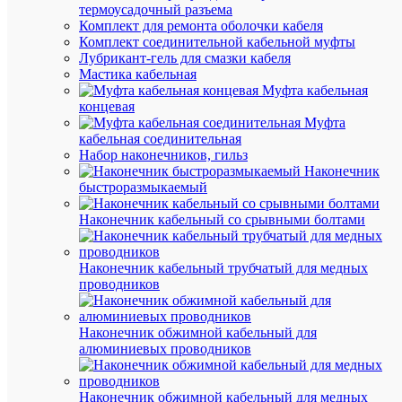
10
до
термоусадочный разъема
с
вре
Комплект для ремонта оболочки кабеля
зад
Комплект соединительной кабельной муфты
Лубрикант-гель для смазки кабеля
Ми
Мастика кабельная
0.1
рег
Муфта кабельная
с
вре
концевая
зад
Муфта
кабельная соединительная
Но
Набор наконечников, гильз
на
Наконечник
пи
быстроразмыкаемый
400
це
В
упр
Наконечник кабельный со срывными болтами
Us 
ток
50 
Наконечник кабельный трубчатый для медных
Но
проводников
на
пи
340
це
Наконечник обжимной кабельный для
В
упр
алюминиевых проводников
Us 
ток
50 
Наконечник обжимной кабельный для медных