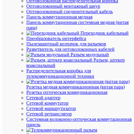
Оптоволоконная распределительная коробка
460VAC
Оптоволоконный монтажный шнур
Оптоволоконный соединительный кабель
Панель коммутационная медная
Панель коммутационная системная медная (витая
Под
пара)
заказ
Переходник кабельный
Артикул
Преобразователь интерфейса
ORF-
Пылезащитный колпачок для разъемов
03-
Разветвитель для оптоволоконных кабелей
220-
Разъем модульный
460VAC
Разъем, штекер
Бренд
коаксиальный
ONI
Распределительная коробка для
Цена
телекоммуникационной техники
по
запросу
Розетка медная коммуникационная (витая пара)
Розетка оптическая коммуникационная
Запроси
Сетевой адаптер
цену
Сетевой коммутатор
Сетевой маршрутизатор
Сетевой ретранслятор
Системная волоконно-оптическая коммутационная
В
панель
избранн