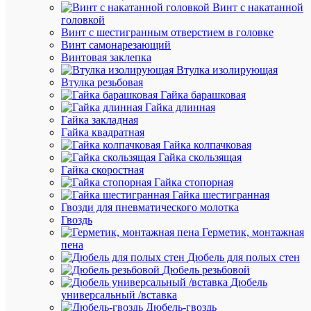
Винт с накатанной
головкой
Винт с шестигранным отверстием в головке
Винт самонарезающий
Винтовая заклепка
Втулка изолирующая
Быстры
Втулка резьбовая
просмот
Гайка барашковая
Переклю
Гайка длинная
фаз
Гайка закладная
электро
Гайка квадратная
ПЭФ-30
Гайка колпачковая
НовАтек
Гайка скользящая
Электро
Гайка скоростная
3425601
Гайка стопорная
Гайка шестигранная
Гвозди для пневматического молотка
Гвоздь
Под
Герметик, монтажная
заказ
пена
Артикул
Дюбель для полых стен
3425601
Дюбель резьбовой
Бренд
Дюбель
НовАтек
универсальный /вставка
Электро
Дюбель-гвоздь