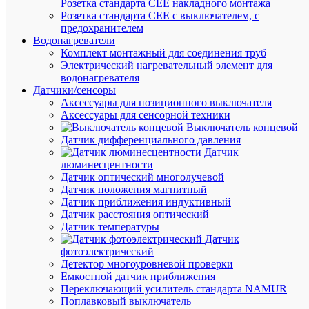
Розетка стандарта СЕЕ накладного монтажа
Розетка стандарта СЕЕ с выключателем, с
предохранителем
Водонагреватели
Под
Комплект монтажный для соединения труб
заказ
Электрический нагревательный элемент для
Артикул
водонагревателя
331994
Датчики/сенсоры
Бренд
Аксессуары для позиционного выключателя
КЭАЗ
Аксессуары для сенсорной техники
Цена
Выключатель концевой
по
Датчик дифференциального давления
запросу
Датчик
люминесцентности
Запроси
Датчик оптический многолучевой
цену
Датчик положения магнитный
Датчик приближения индуктивный
Датчик расстояния оптический
Датчик температуры
В
Датчик
избранн
фотоэлектрический
Детектор многоуровневой проверки
Емкостной датчик приближения
К
Переключающий усилитель стандарта NAMUR
сравнен
Поплавковый выключатель