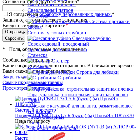
Ссылка на товар другого магазина
*
Сантехнический ключ
Сверлильный патрон
Я согласен на
обработку персональных данных.
*
Секаторы
Защита от автоматического заполнения
Система протяжки
Введите символы с картинки
*
кабеля
Система угловых струбцин
Слесарное зубило
Совок садовый, посадочный
*
- Поля, обязательные для заполнения
Средство для смазки, масло
Стамеска
Сообщение отправлено
Степлер
Ваше сообщение успешно отправлено. В ближайшее время с
Стремянка
Вами свяжется наш специалист
Стропа для лебедки
Закрыть окно
Струбцина
Самые продаваемые товары
Съемник шкива
Просмотренные товары
Тара, упаковка, строительная защитная пленка
Тачка
Тележка с катушкой для шланга, разматывающее
Быстрый просмотр
устройство
Провод ПуГВВ-П 3х1.5 Б (бухта) (м) ПромЭл 11855370
Тиски слесарные
Цена по запросу
Топор
Торцевой гаечный ключ
Быстрый просмотр